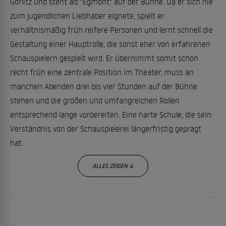
Görlitz und steht als "Egmont" auf der Bühne. Da er sich nie
zum jugendlichen Liebhaber eignete, spielt er
verhältnismäßig früh reifere Personen und lernt schnell die
Gestaltung einer Hauptrolle, die sonst eher von erfahrenen
Schauspielern gespielt wird. Er übernimmt somit schon
recht früh eine zentrale Position im Theater, muss an
manchen Abenden drei bis vier Stunden auf der Bühne
stehen und die großen und umfangreichen Rollen
entsprechend lange vorbereiten. Eine harte Schule, die sein
Verständnis von der Schauspielerei längerfristig geprägt
hat.
ALLES ZEIGEN ↓
Er, der sich selbst nicht als Verwandlungskünstler sieht, geht
langsam in einer Rolle auf und bringt viel von seiner eigenen
Persönlichkeit in das Spiel mit ein. Er sieht sich nicht als