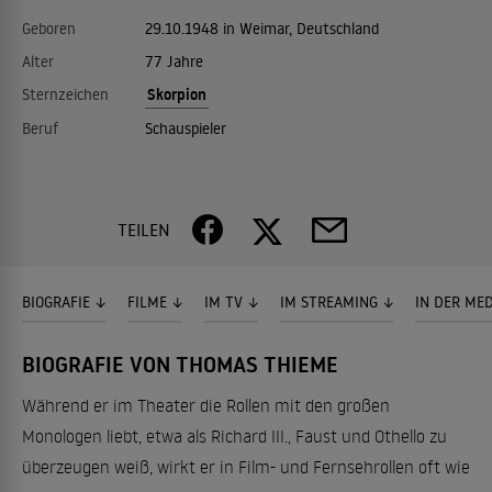
Geboren
29.10.1948 in Weimar, Deutschland
Alter
77 Jahre
Skorpion
Sternzeichen
Beruf
Schauspieler
TEILEN
BIOGRAFIE
FILME
IM TV
IM STREAMING
IN DER ME
BIOGRAFIE VON THOMAS THIEME
Während er im Theater die Rollen mit den großen
Monologen liebt, etwa als Richard III., Faust und Othello zu
überzeugen weiß, wirkt er in Film- und Fernsehrollen oft wie