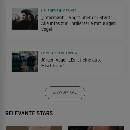
NEUE SERIE IN DER ARD
Die Stunde des Wolfes
„Informant – Angst über der Stadt“:
2011
Alle Infos zur Thrillerserie mit Jürgen
MYSTERYTHRILLER
Vogel
Transit
2010
FILMSTAR IM INTERVIEW
SOZIALDRAMA
Jürgen Vogel: „Es ist eine gute
Mischform“
Tod in Istanbul
2010
THRILLER
ALLES ZEIGEN ↓
KRIMI-REIHE
RELEVANTE STARS
Die kommenden Tage
"Jenseits der Spree": ZDF dreht neue
2010
DRAMA
Folgen mit Jürgen Vogel