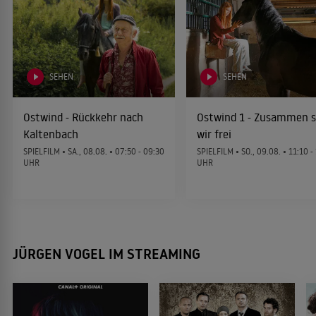
FAMILIE
DRAMA
COURT MÉTRAGE
So viel Zeit
Der freie Wille
2018
SEHEN
SEHEN
KOMÖDIE
DRAMA
Ostwind - Rückkehr nach
Ostwind 1 - Zusammen s
Kaltenbach
wir frei
ALLES ZEIGEN ↓
Der Mann aus dem Eis
2017
SPIELFILM •
SA., 08.08.
• 07:50 - 09:30
SPIELFILM •
SO., 09.08.
• 11:10 -
ABENTEUER
UHR
UHR
Libre arbitre
2006
COURT MÉTRAGE
Hexe Lilli rettet Weihnachten
2017
KINDERFILM
JÜRGEN VOGEL IM STREAMING
Komm zurück, sexy Sadie
1996
SCHWARZE KOMÖDIE
Gut zu Vögeln
2016
KOMÖDIE