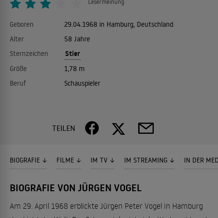
Lesermeinung
Geboren
29.04.1968 in Hamburg, Deutschland
Alter
58 Jahre
Stier
Sternzeichen
Größe
1,78 m
Beruf
Schauspieler
TEILEN
BIOGRAFIE
FILME
IM TV
IM STREAMING
IN DER ME
BIOGRAFIE VON JÜRGEN VOGEL
Am 29. April 1968 erblickte Jürgen Peter Vogel in Hamburg