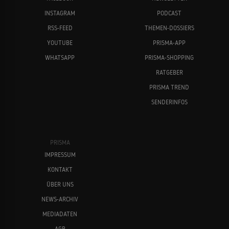
INSTAGRAM
PODCAST
Die Welle
2008
Jennifer Ulrich
Sönke Wortmann
RSS-FEED
THEMEN-DOSSIERS
JUGENDDRAMA
YOUTUBE
PRISMA-APP
WHATSAPP
PRISMA-SHOPPING
Keinohrhasen
RATGEBER
2007
KOMÖDIE
PRISMA TREND
SENDERINFOS
Richy Müller
Michael Gwisdek
GG 19
2007
EPISODENFILM
PRISMA
IMPRESSUM
KONTAKT
Die Schatzinsel
ÜBER UNS
2007
ABENTEUERFILM
NEWS-ARCHIV
MEDIADATEN
Michael 'Bully' Herbig
Meret Becker
AGB