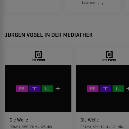
Lesermeinung
Die Flut ist pünktlich
2013
KRIMINALFILM
JÜRGEN VOGEL IN DER MEDIATHEK
Ostwind
2013
ABENTEUER
Rosa Roth
2013
KRIMI
Tod einer Polizistin
2012
Die Welle
Die Welle
THRILLER
DRAMA, SPIELFILM • 125 MIN.
DRAMA, SPIELFILM • 120 MIN.