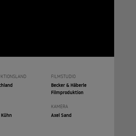
KTIONSLAND
FILMSTUDIO
chland
Becker & Häberle
Filmproduktion
KAMERA
r Kühn
Axel Sand