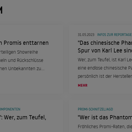
M
31.05.2023
INFOS ZUR REPORTAGE
en Promis enttarnen
"Das chinesische Pha
Spur von Karl Lee sin
rteiligen Showreihe
Wer, zum Teufel, ist Karl L
eln und Rückschlüsse
eine endlose chinesische P
einen Unbekannten zu
persönlich ist der Herstel
fassen. Ein Rechercheteam 
MEHR
ihm auf die Fersen.
KOMPONENTEN
PROMI-SCHNITZELJAGD
: Wer, zum Teufel,
"Wer ist das Phantom
Fröhliches Promi-Raten, di