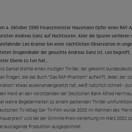
am 4. Oktober 1990 Finanzminister Hausmann Opfer eines RAF-An
oristen Andreas Ganz auf Hochtouren. Aber die Spuren verlieren 
enfahnder Leo Kramer bei einer nächtlichen Observation in unge
teten Drogendealer der gesuchte Andreas Ganz ist. Leo begreift, 
ster Ebene zu tun hat...
is Gansel drehte einen mutigen Thriller, der gekonnt bundesdeutsc
 an Fragen, die das Buch "Das RAF-Phantom" aufwirft. Jeder, der s
ration" etwas auseinandergesetzt hat, weiß natürlich schnell - zum
en Mord an den Vorsitzenden der Deutschen Bank Alfred Herrhausen
el wahre Begebenheiten zu einem packenden Thriller umfunktionier
eutschen TV-Alltag! Der TV-Film wurde 2000 im Rahmen des "Fern
hauerpreis" und bei der Grimme-Preis-Verleihung im März 2001 sc
herausragende Produktion ausgezeichnet.