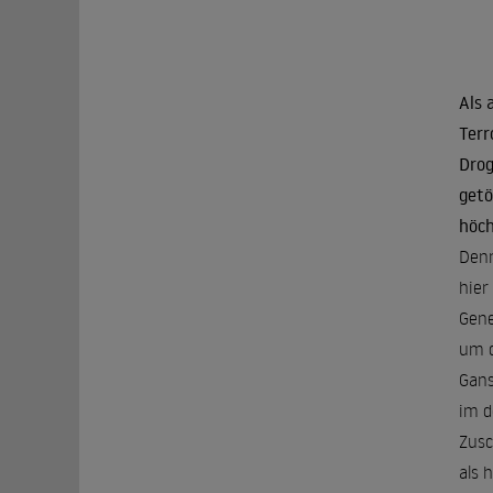
Als 
Terr
Drog
getö
höch
Denn
hier
Gene
um d
Gans
im d
Zusc
als 