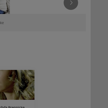
cke
shda Brennicke