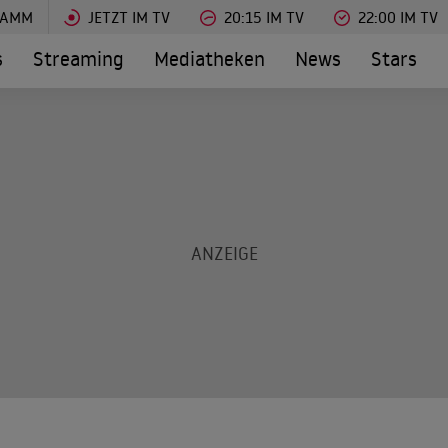
RAMM
JETZT IM TV
20:15 IM TV
22:00 IM TV
s
Streaming
Mediatheken
News
Stars