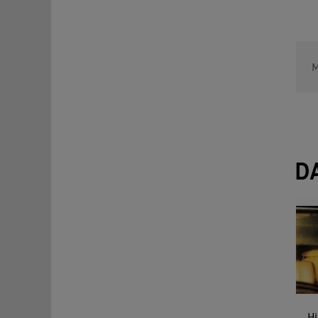
M
D
Hi