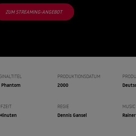
ZUM STREAMING-ANGEBOT
GINALTITEL
PRODUKTIONSDATUM
PRODU
s Phantom
2000
Deuts
FZEIT
REGIE
MUSIC
Minuten
Dennis Gansel
Raine