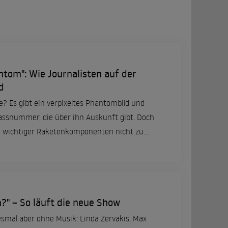
ntom": Wie Journalisten auf der
d
ee? Es gibt ein verpixeltes Phantombild und
assnummer, die über ihn Auskunft gibt. Doch
ler wichtiger Raketenkomponenten nicht zu
um den Journalisten Philipp Grüll setzte sich
?" – So läuft die neue Show
esmal aber ohne Musik: Linda Zervakis, Max