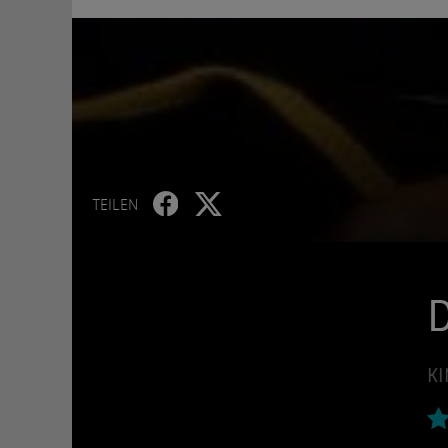
TEILEN
KI