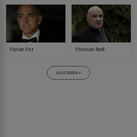
KOMÖDIE
Der Bär ist los!
2008
KOMÖDIE
Florian Fitz
Christian Redl
Dekker & Adi - Wer bremst verliert!
2008
ROADMOVIE
ALLES ZEIGEN ↓
Darum
2008
DRAMA
August Diehl
Dominik Graf
Polizeiruf 110
2007
KRIMI