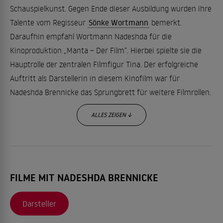
Schauspielkunst. Gegen Ende dieser Ausbildung wurden ihre
Talente vom Regisseur
Sönke Wortmann
bemerkt.
Daraufhin empfahl Wortmann Nadeshda für die
Kinoproduktion „Manta – Der Film“. Hierbei spielte sie die
Hauptrolle der zentralen Filmfigur Tina. Der erfolgreiche
Auftritt als Darstellerin in diesem Kinofilm war für
Nadeshda Brennicke das Sprungbrett für weitere Filmrollen.
ALLES ZEIGEN ↓
Später setzte sich dieser erste Durchbruch in der Mitte der
1990er Jahre fort. Durch die Spitzenrolle innerhalb der
Fernsehserie „Die Straßen von Berlin“ nahm die Popularität
von Brennicke zu. Zusätzliche Filmauftritte folgten, wie im
FILME MIT NADESHDA BRENNICKE
Thriller „Das Phantom“. Für ihre hervorragende Leistung in
der Hauptrolle dieses preisgekrönten Films wurde Nadeshda
Darsteller
Brennicke 2001 mit dem Adolf-Grimme-Preis geehrt.