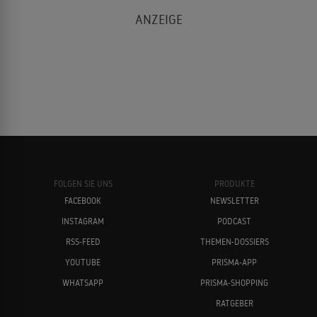
Partnertausch
2007
KOMÖDIE
Johan Leysen
Sonja Kirchberger
Der Mann von gestern
2007
LIEBESFILM
FOLGEN SIE UNS
PRODUKTE
FACEBOOK
NEWSLETTER
Tatort
INSTAGRAM
PODCAST
2006
KRIMI
Nina Proll
Armin Rohde
RSS-FEED
THEMEN-DOSSIERS
YOUTUBE
PRISMA-APP
WHATSAPP
PRISMA-SHOPPING
Kahlschlag
2006
RATGEBER
TRAGIKOMÖDIE