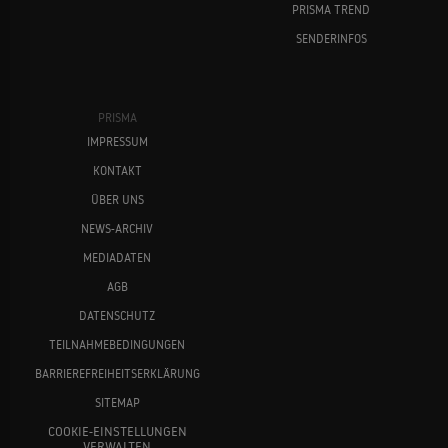
PRISMA TREND
SENDERINFOS
Eine Frage des Gewissens
Oliver Mommsen
Jasmin Schwiers
2006
KRIMIDRAMA
PRISMA
IMPRESSUM
KONTAKT
Bettis Bescherung
2006
ÜBER UNS
WEIHNACHTSKOMÖDIE
NEWS-ARCHIV
MEDIADATEN
Dietrich Mattausch
Martin Semmelrogge
AGB
Zwei Weihnachtshunde
2005
DATENSCHUTZ
KOMÖDIE
TEILNAHMEBEDINGUNGEN
BARRIEREFREIHEITSERKLÄRUNG
SITEMAP
Meine Schwester und ich
2005
COOKIE-EINSTELLUNGEN
FAMILIENDRAMA
VERWALTEN