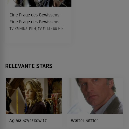
2009
KOMÖDIE
Eine Frage des Gewissens -
Eine Frage des Gewissens
TV-KRIMINALFILM, TV-FILM • 88 MIN.
Zwillingsküsse schmecken besser
2008
LIEBESKOMÖDIE
Unschuld
2008
RELEVANTE STARS
EPISODENFILM
Tatort
2008
KRIMI
Aglaia Szyszkowitz
Walter Sittler
Die Frau des Frisörs
2008