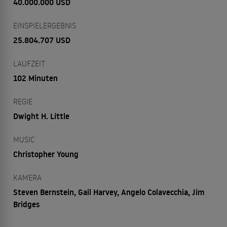
40.000.000 USD
EINSPIELERGEBNIS
25.804.707 USD
LAUFZEIT
102 Minuten
REGIE
Dwight H. Little
MUSIC
Christopher Young
KAMERA
Steven Bernstein, Gail Harvey, Angelo Colavecchia, Jim
Bridges