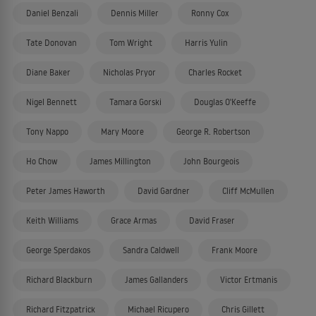
Daniel Benzali
Dennis Miller
Ronny Cox
Tate Donovan
Tom Wright
Harris Yulin
Diane Baker
Nicholas Pryor
Charles Rocket
Nigel Bennett
Tamara Gorski
Douglas O'Keeffe
Tony Nappo
Mary Moore
George R. Robertson
Ho Chow
James Millington
John Bourgeois
Peter James Haworth
David Gardner
Cliff McMullen
Keith Williams
Grace Armas
David Fraser
George Sperdakos
Sandra Caldwell
Frank Moore
Richard Blackburn
James Gallanders
Victor Ertmanis
Richard Fitzpatrick
Michael Ricupero
Chris Gillett