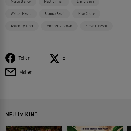
Marco Bianco
Matt Birman
Eric Bryson
Walter Masko
Branko Racki
Mike Chute
Anton Tyukodi
Michael G. Brown
Steve Lucescu
Teilen
X
Mailen
NEU IM KINO