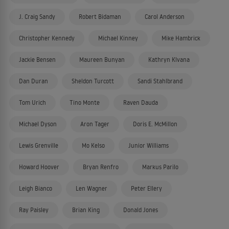
J. Craig Sandy
Robert Bidaman
Carol Anderson
Christopher Kennedy
Michael Kinney
Mike Hambrick
Jackie Bensen
Maureen Bunyan
Kathryn Klvana
Dan Duran
Sheldon Turcott
Sandi Stahlbrand
Tom Urich
Tino Monte
Raven Dauda
Michael Dyson
Aron Tager
Doris E. McMillon
Lewis Grenville
Mo Kelso
Junior Williams
Howard Hoover
Bryan Renfro
Markus Parilo
Leigh Bianco
Len Wagner
Peter Ellery
Ray Paisley
Brian King
Donald Jones