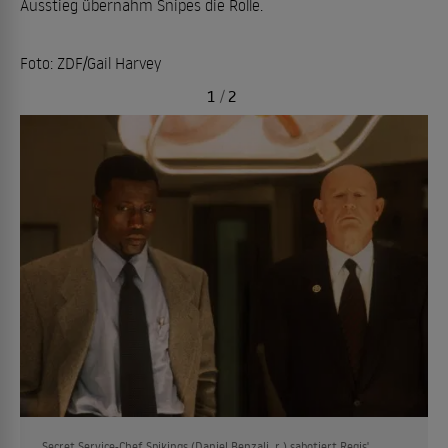
Ausstieg übernahm Snipes die Rolle.
Foto: ZDF/Gail Harvey
1
/
2
Secret Service-Chef Spikings (Daniel Benzali, r.) sabotiert Regis'