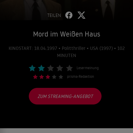
TEILEN
Mord im Weißen Haus
KINOSTART: 18.04.1997 • Politthriller • USA (1997) • 102
MINUTEN
Lesermeinung
prisma-Redaktion
ZUM STREAMING-ANGEBOT