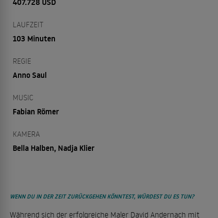
407.728 USD
LAUFZEIT
103 Minuten
REGIE
Anno Saul
MUSIC
Fabian Römer
KAMERA
Bella Halben, Nadja Klier
WENN DU IN DER ZEIT ZURÜCKGEHEN KÖNNTEST, WÜRDEST DU ES TUN?
Während sich der erfolgreiche Maler David Andernach mit