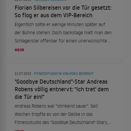
Florian Silbereisen vor die Tür gesetzt:
So flog er aus dem VIP-Bereich
Eigentlich sollte er wenige Minuten später auf
der Bühne stehen. Doch backstage hielt man den
Schlagerstar offenbar für einen unerwünschten
Gast.
MEHR
11.07.2023
FITNESSSTUDIO IN VOX-DOKU BEDROHT
"Goodbye Deutschland"-Star Andreas
Robens völlig entnervt: "Ich tret' dem
die Tür ein!"
Andreas Robens war "stinkend sauer". Seit
Wochen tropfte es von der Decke in das
Fitnessstudio des "Goodbye Deutschland"-Stars,
keiner schien sich zuständig zu fühlen. Also griff