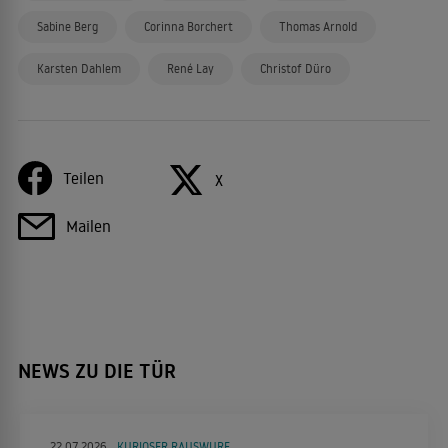
Sabine Berg
Corinna Borchert
Thomas Arnold
Karsten Dahlem
René Lay
Christof Düro
Teilen
X
Mailen
NEWS ZU DIE TÜR
22.07.2026
KURIOSER RAUSWURF