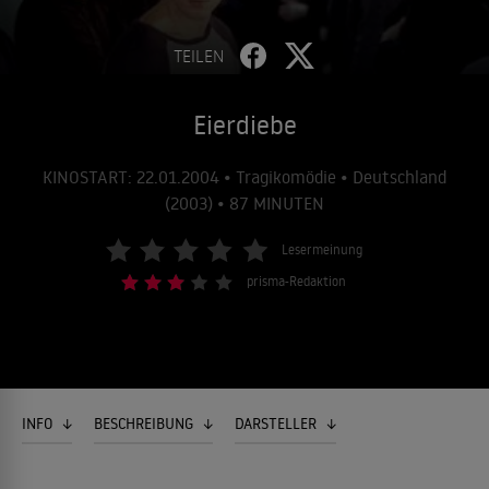
TEILEN
Eierdiebe
KINOSTART: 22.01.2004 • Tragikomödie • Deutschland
(2003) • 87 MINUTEN
Lesermeinung
prisma-Redaktion
INFO
BESCHREIBUNG
DARSTELLER