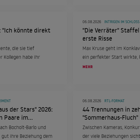
06.08.2026
INTRIGEN IM SCHLOSS
 "Ich könnte direkt
"Die Verräter" Staffe
erste Risse
nte, die sie tief
Max Kruse geht im Konklav
r Kollegen habe ihr
ein perfekter Start wirkte, 
MEHR
RIMENT
06.08.2026
RTL-FORMAT
s der Stars" 2026:
44 Trennungen in zeh
en Paare im
"Sommerhaus-Fluch"
ach Bocholt-Barlo und
Zwischen Kameras, Konkur
e gut ihre Beziehung dem
der viele Beziehungen sicht