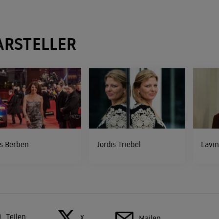
ARSTELLER
is Berben
Jördis Triebel
Lavin
Teilen
X
Mailen