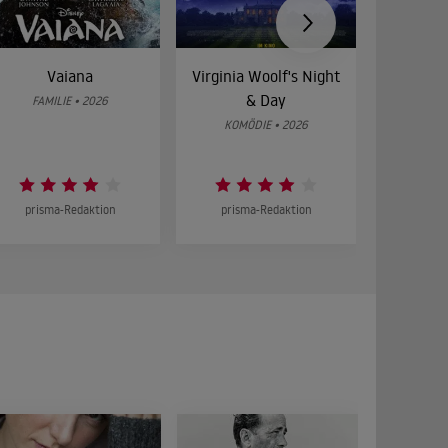
Vaiana
Virginia Woolf's Night
Etw
& Day
Bes
FAMILIE • 2026
KOMÖDIE • 2026
DRA
prisma-Redaktion
prisma-Redaktion
prism