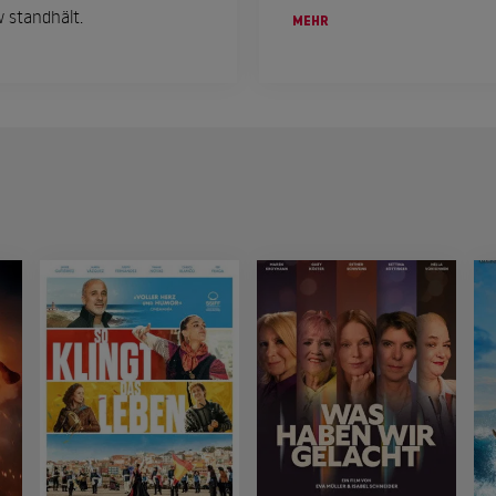
 standhält.
MEHR