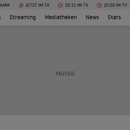
RAMM
JETZT IM TV
20:15 IM TV
22:00 IM TV
s
Streaming
Mediatheken
News
Stars