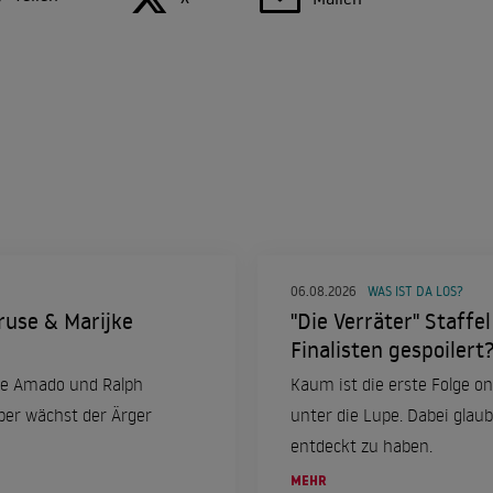
06.08.2026
WAS IST DA LOS?
ruse & Marijke
"Die Verräter" Staffe
Finalisten gespoilert
jke Amado und Ralph
Kaum ist die erste Folge 
ber wächst der Ärger
unter die Lupe. Dabei glau
entdeckt zu haben.
MEHR