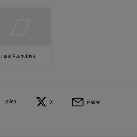
atiana Pauhofová
Teilen
X
Mailen