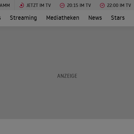
RAMM
JETZT IM TV
20:15 IM TV
22:00 IM TV
s
Streaming
Mediatheken
News
Stars