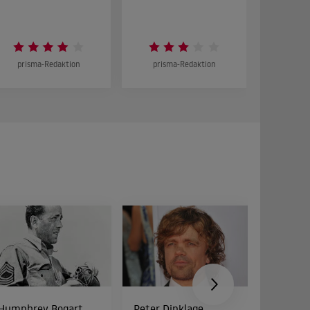
DOKUMENT
prisma-Redaktion
prisma-Redaktion
prism
Humphrey Bogart
Peter Dinklage
Bud Spe