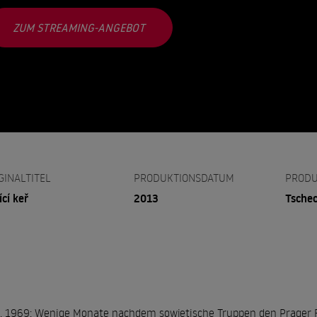
ZUM STREAMING-ANGEBOT
GINALTITEL
PRODUKTIONSDATUM
PRODU
ící keř
2013
Tsche
, 1969: Wenige Monate nachdem sowjetische Truppen den Prager F