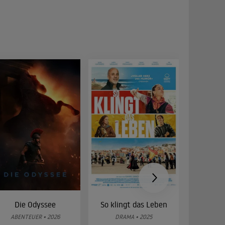
Die Odyssee
So klingt das Leben
Was 
g
ABENTEUER • 2026
DRAMA • 2025