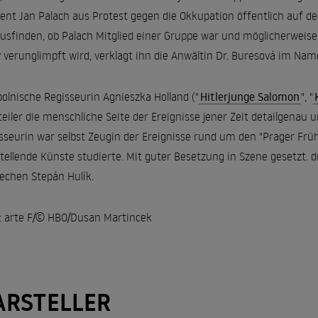
ent Jan Palach aus Protest gegen die Okkupation öffentlich auf dem
usfinden, ob Palach Mitglied einer Gruppe war und möglicherweise 
 verunglimpft wird, verklagt ihn die Anwältin Dr. Buresová im Name
polnische Regisseurin Agnieszka Holland ("
Hitlerjunge Salomon
", "
teiler die menschliche Seite der Ereignisse jener Zeit detailgenau u
sseurin war selbst Zeugin der Ereignisse rund um den "Prager Frühl
tellende Künste studierte. Mit guter Besetzung in Szene gesetzt
echen Stepán Hulík.
: arte F/© HBO/Dusan Martincek
ARSTELLER