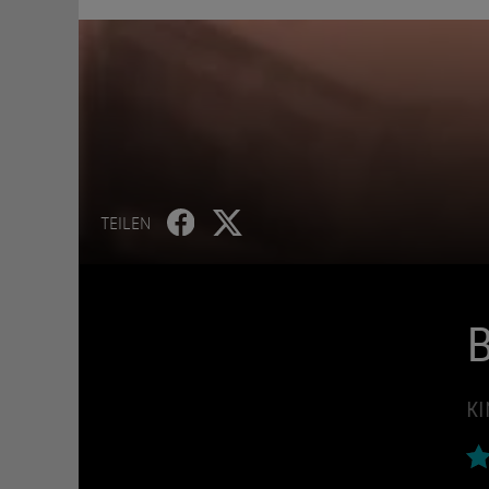
TEILEN
B
KI