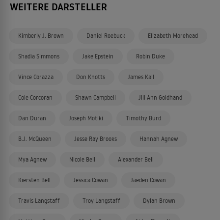
WEITERE DARSTELLER
Kimberly J. Brown
Daniel Roebuck
Elizabeth Morehead
Shadia Simmons
Jake Epstein
Robin Duke
Vince Corazza
Don Knotts
James Kall
Cole Corcoran
Shawn Campbell
Jill Ann Goldhand
Dan Duran
Joseph Motiki
Timothy Burd
B.J. McQueen
Jesse Ray Brooks
Hannah Agnew
Mya Agnew
Nicole Bell
Alexander Bell
Kiersten Bell
Jessica Cowan
Jaeden Cowan
Travis Langstaff
Troy Langstaff
Dylan Brown