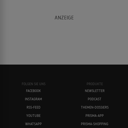
FOLGEN SIE UNS
PRODUKTE
FACEBOOK
NEWSLETTER
INSTAGRAM
PODCAST
RSS-FEED
THEMEN-DOSSIERS
YOUTUBE
PRISMA-APP
WHATSAPP
PRISMA-SHOPPING