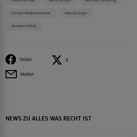
Isolda Dychauk
Remo Schulze
Matthias Scheuring
Christel Niederstenschee
Maurice Engst
Annedore Kleist
Teilen
X
Mailen
NEWS ZU ALLES WAS RECHT IST