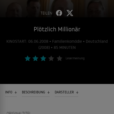
TEILEN
Plötzlich Millionär
KINOSTART: 06.06.2008 • Familienkomödie • Deutschland
(2008) • 85 MINUTEN
Lesermeinung
INFO
BESCHREIBUNG
DARSTELLER
ORIGINALTITEL