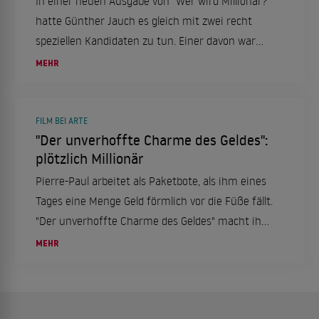
In einer neuen Ausgabe von "Wer wird Millionär?"
hatte Günther Jauch es gleich mit zwei recht
speziellen Kandidaten zu tun. Einer davon war
der Schweizer Emanuel Sawalt, der interessante
MEHR
Badegewohnheiten hat und plötzlich gemeinsam
mit zwei anderen Kandidaten das Studio verließ.
FILM BEI ARTE
"Der unverhoffte Charme des Geldes":
plötzlich Millionär
Pierre-Paul arbeitet als Paketbote, als ihm eines
Tages eine Menge Geld förmlich vor die Füße fällt.
"Der unverhoffte Charme des Geldes" macht ihm
in der charmanten Krimikomödie schwer zu
MEHR
schaffen.