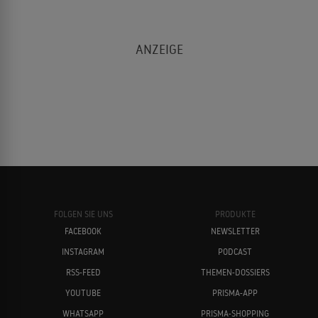
FOLGEN SIE UNS
PRODUKTE
FACEBOOK
NEWSLETTER
INSTAGRAM
PODCAST
RSS-FEED
THEMEN-DOSSIERS
YOUTUBE
PRISMA-APP
WHATSAPP
PRISMA-SHOPPING