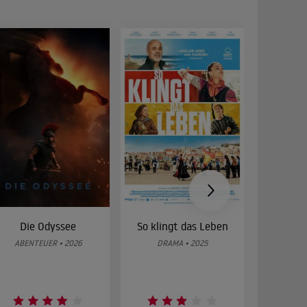
Die Odyssee
So klingt das Leben
Was 
g
ABENTEUER • 2026
DRAMA • 2025
DOKUMENT