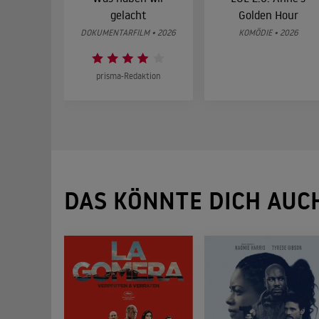
gelacht
Golden Hour
DOKUMENTARFILM • 2026
KOMÖDIE • 2026
prisma-Redaktion
DAS KÖNNTE DICH AUC