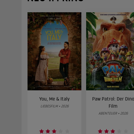
You, Me & Italy
Paw Patrol: Der Din
Film
LIEBESFILM • 2026
ABENTEUER • 2026