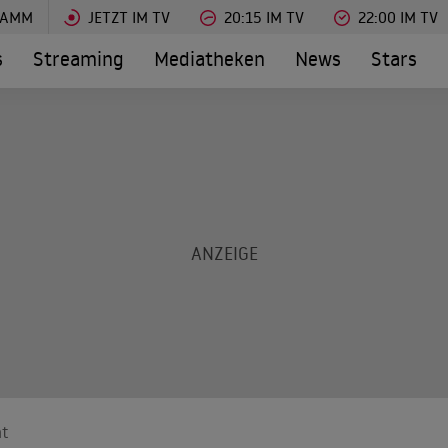
RAMM
JETZT IM TV
20:15 IM TV
22:00 IM TV
s
Streaming
Mediatheken
News
Stars
ht