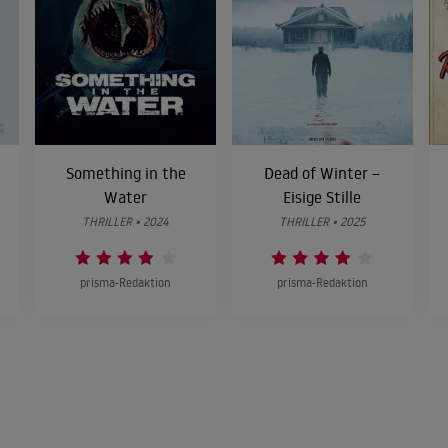
Something in the
Dead of Winter –
Water
Eisige Stille
THRILLER • 2024
THRILLER • 2025
prisma-Redaktion
prisma-Redaktion