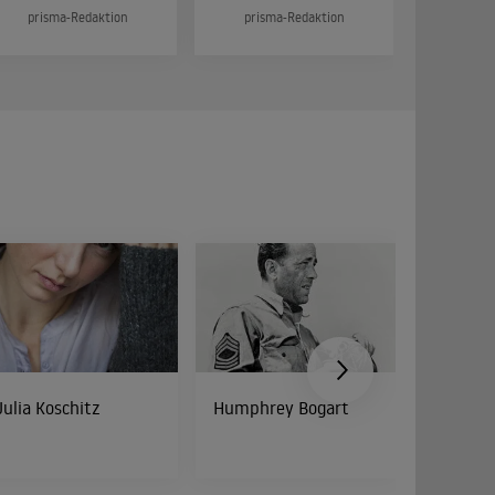
prisma-Redaktion
prisma-Redaktion
prism
Julia Koschitz
Humphrey Bogart
Peter Di