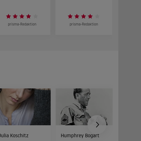
prisma-Redaktion
prisma-Redaktion
prism
Julia Koschitz
Humphrey Bogart
Cathy 