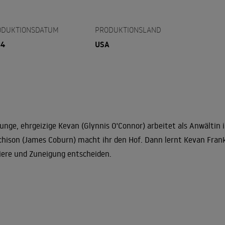
ODUKTIONSDATUM
PRODUKTIONSLAND
84
USA
junge, ehrgeizige Kevan (Glynnis O'Connor) arbeitet als Anwältin 
hison (James Coburn) macht ihr den Hof. Dann lernt Kevan Frank
iere und Zuneigung entscheiden.