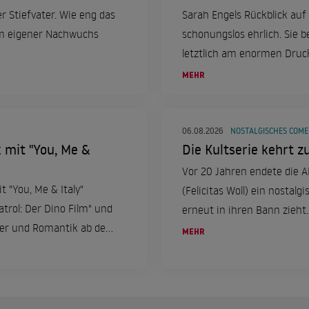
er Stiefvater. Wie eng das
Sarah Engels Rückblick auf 
um eigener Nachwuchs
schonungslos ehrlich. Sie 
letztlich am enormen Druc
MEHR
06.08.2026
NOSTALGISCHES COM
k mit "You, Me &
Die Kultserie kehrt zu
Vor 20 Jahren endete die ARD
t "You, Me & Italy"
(Felicitas Woll) ein nostal
trol: Der Dino Film" und
erneut in ihren Bann zieht.
euer und Romantik ab dem
MEHR