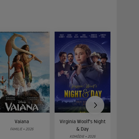
Vaiana
Virginia Woolf's Night
Etw
& Day
Bes
FAMILIE • 2026
KOMÖDIE • 2026
DRA