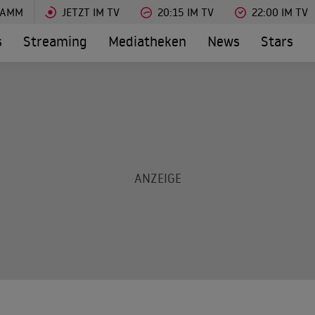
RAMM
JETZT IM TV
20:15 IM TV
22:00 IM TV
s
Streaming
Mediatheken
News
Stars