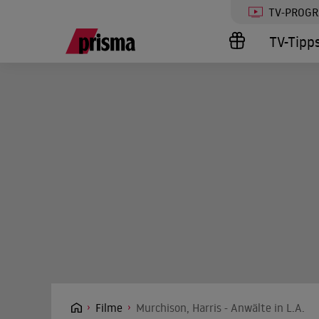
TV-PROG
TV-Tipp
Filme
Murchison, Harris - Anwälte in L.A.