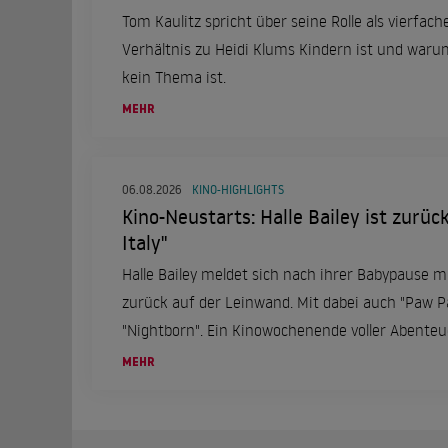
Tom Kaulitz spricht über seine Rolle als vierfach
Verhältnis zu Heidi Klums Kindern ist und war
kein Thema ist.
MEHR
06.08.2026
KINO-HIGHLIGHTS
Kino-Neustarts: Halle Bailey ist zurüc
Italy"
Halle Bailey meldet sich nach ihrer Babypause mi
zurück auf der Leinwand. Mit dabei auch "Paw Pa
"Nightborn". Ein Kinowochenende voller Abent
6. August.
MEHR