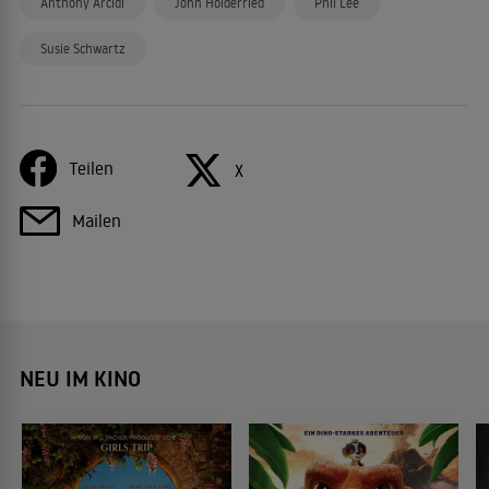
Anthony Arcidi
John Holderried
Phil Lee
Susie Schwartz
Teilen
X
Mailen
NEU IM KINO