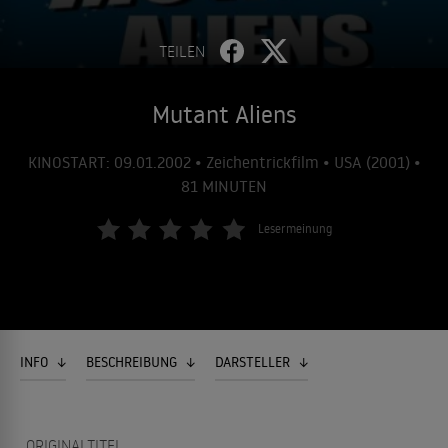
TEILEN
Mutant Aliens
KINOSTART: 09.01.2002 • Zeichentrickfilm • USA (2001) •
81 MINUTEN
Lesermeinung
INFO
BESCHREIBUNG
DARSTELLER
ORIGINALTITEL