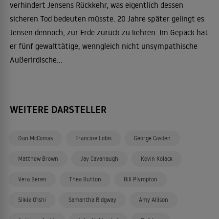
verhindert Jensens Rückkehr, was eigentlich dessen
sicheren Tod bedeuten müsste. 20 Jahre später gelingt es
Jensen dennoch, zur Erde zurück zu kehren. Im Gepäck hat
er fünf gewalttätige, wenngleich nicht unsympathische
Außerirdische...
WEITERE DARSTELLER
Dan McComas
Francine Lobis
George Casden
Matthew Brown
Jay Cavanaugh
Kevin Kolack
Vera Beren
Thea Button
Bill Plympton
Silkie O'Ishi
Samantha Ridgway
Amy Allison