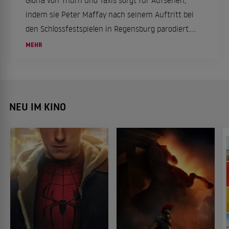
Gloria von Thurn und Taxis sorgt für Aufsehen,
indem sie Peter Maffay nach seinem Auftritt bei
den Schlossfestspielen in Regensburg parodiert.
Der Musiker hatte dort eine Botschaft gegen
MEHR
Hass und für Toleranz an das Publikum gerichtet.
NEU IM KINO