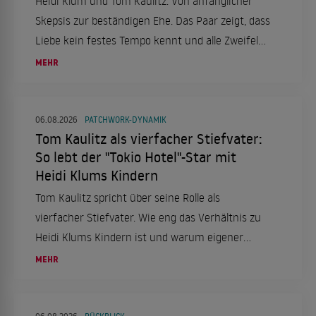
Heidi Klum und Tom Kaulitz: Von anfänglicher
Skepsis zur beständigen Ehe. Das Paar zeigt, dass
Liebe kein festes Tempo kennt und alle Zweifel
überdauern kann.
MEHR
06.08.2026
PATCHWORK-DYNAMIK
Tom Kaulitz als vierfacher Stiefvater:
So lebt der "Tokio Hotel"-Star mit
Heidi Klums Kindern
Tom Kaulitz spricht über seine Rolle als
vierfacher Stiefvater. Wie eng das Verhältnis zu
Heidi Klums Kindern ist und warum eigener
Nachwuchs kein Thema ist.
MEHR