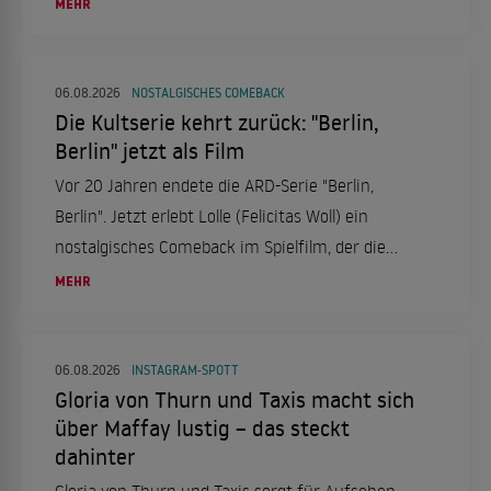
"Nightborn". Ein Kinowochenende voller
MEHR
Abenteuer und Romantik ab dem 6. August.
06.08.2026
NOSTALGISCHES COMEBACK
Die Kultserie kehrt zurück: "Berlin,
Berlin" jetzt als Film
Vor 20 Jahren endete die ARD-Serie "Berlin,
Berlin". Jetzt erlebt Lolle (Felicitas Woll) ein
nostalgisches Comeback im Spielfilm, der die
Fans erneut in ihren Bann zieht.
MEHR
06.08.2026
INSTAGRAM-SPOTT
Gloria von Thurn und Taxis macht sich
über Maffay lustig – das steckt
dahinter