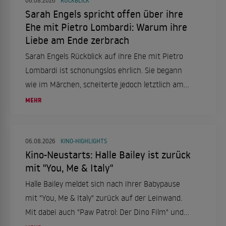
06.08.2026
RÜCKBLICK
Sarah Engels spricht offen über ihre
Ehe mit Pietro Lombardi: Warum ihre
Liebe am Ende zerbrach
Sarah Engels Rückblick auf ihre Ehe mit Pietro
Lombardi ist schonungslos ehrlich. Sie begann
wie im Märchen, scheiterte jedoch letztlich am
enormen Druck.
MEHR
06.08.2026
KINO-HIGHLIGHTS
Kino-Neustarts: Halle Bailey ist zurück
mit "You, Me & Italy"
Halle Bailey meldet sich nach ihrer Babypause
mit "You, Me & Italy" zurück auf der Leinwand.
Mit dabei auch "Paw Patrol: Der Dino Film" und