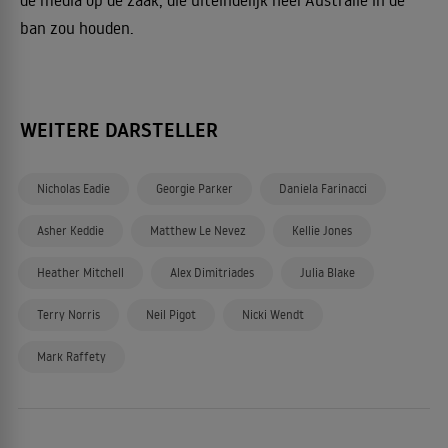
de media op de zaak, die uiteindelijk heel Australië in de
ban zou houden.
WEITERE DARSTELLER
Nicholas Eadie
Georgie Parker
Daniela Farinacci
Asher Keddie
Matthew Le Nevez
Kellie Jones
Heather Mitchell
Alex Dimitriades
Julia Blake
Terry Norris
Neil Pigot
Nicki Wendt
Mark Raffety