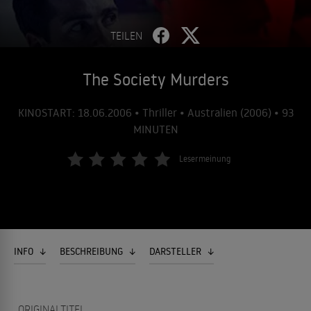
TEILEN
The Society Murders
KINOSTART: 18.06.2006 • Thriller • Australien (2006) • 93
MINUTEN
Lesermeinung
INFO
BESCHREIBUNG
DARSTELLER
ORIGINALTITEL