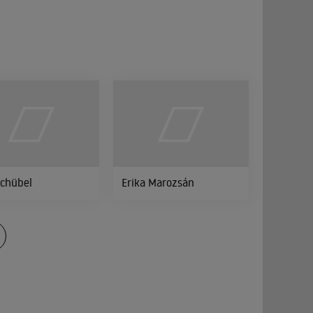
my Sunday
Schübel
Erika Marozsán