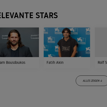
Hau ab!
ELEVANTE STARS
2005
LIEBESDRAMA
The District
2004
TRICKKOMÖDIE
Ein Lied von Liebe und Tod - Gloo
am Bousdoukos
Fatih Akin
Rolf 
1999
DRAMA
ALLES ZEIGEN ↓