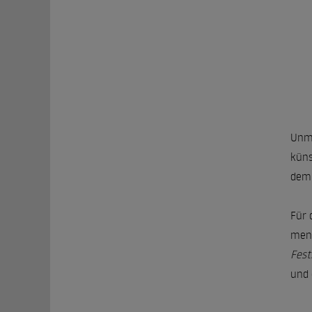
Unmi
küns
dem 
Für 
mens
Fest
und