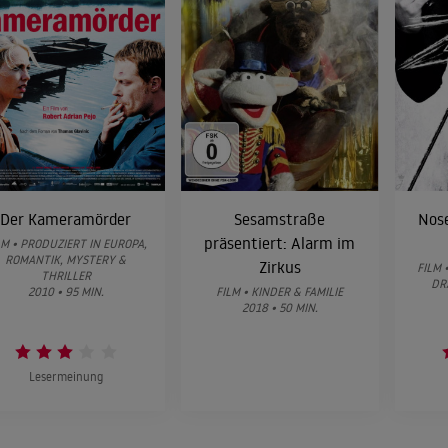
Soul Kitchen
2009
KOMÖDIE
Die Welt ist groß und Rettung laue
2008
TRAGIKOMÖDIE
Der Kameramörder
Sesamstraße
Nose
präsentiert: Alarm im
LM • PRODUZIERT IN EUROPA,
ROMANTIK, MYSTERY &
Braams - Kein Mord ohne Leiche
Zirkus
FILM 
THRILLER
2008
DR
2010 • 95 MIN.
FILM • KINDER & FAMILIE
KRIMINALFILM
2018 • 50 MIN.
Irina Palm
Lesermeinung
2007
TRAGIKOMÖDIE