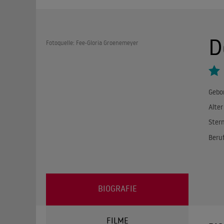
D
Fotoquelle: Fee-Gloria Groenemeyer
Gebo
Alter
Ster
Beru
BIOGRAFIE
FILME