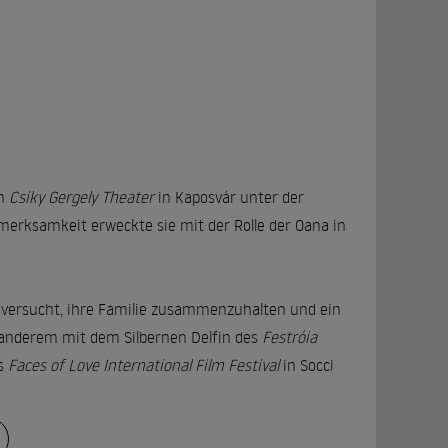
en
Csiky Gergely Theater
in Kaposvár unter der
merksamkeit erweckte sie mit der Rolle der Oana in
n versucht, ihre Familie zusammenzuhalten und ein
r anderem mit dem Silbernen Delfin des
Festróia
es
Faces of Love International Film Festival
in Socci