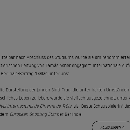
ttelbar nach Abschluss des Studiums wurde sie am renommiert
tlerischen Leitung von Tamás Asher engagiert. Internationale Auf
Berlinale-Beitrag "Dallas unter uns".
die Darstellung der jungen Sinti Frau, die unter harten Umstände
chliches Leben zu leben, wurde sie vielfach ausgezeichnet, unte
ival Internacional de Cinema de Tróia
, als "Beste Schauspielerin" d
 dem
European Shooting Star
der Berlinale.
ALLES ZEIGEN ↓