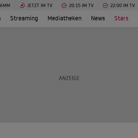
RAMM
JETZT IM TV
20:15 IM TV
22:00 IM TV
s
Streaming
Mediatheken
News
Stars