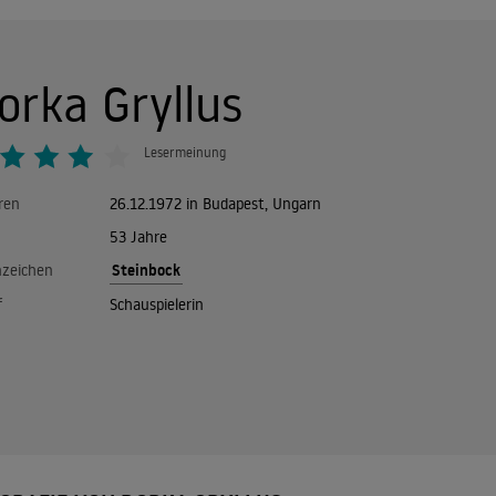
orka Gryllus
Lesermeinung
ren
26.12.1972 in Budapest, Ungarn
53 Jahre
Steinbock
nzeichen
f
Schauspielerin