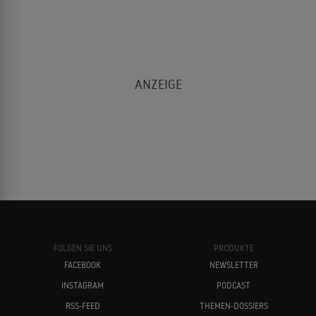
Matthew Lillard
Edward James Olmos
Martin Scorsese
Jonny Lee Miller
FOLGEN SIE UNS
PRODUKTE
FACEBOOK
NEWSLETTER
INSTAGRAM
PODCAST
Harvey Keitel
Robert De Niro
RSS-FEED
THEMEN-DOSSIERS