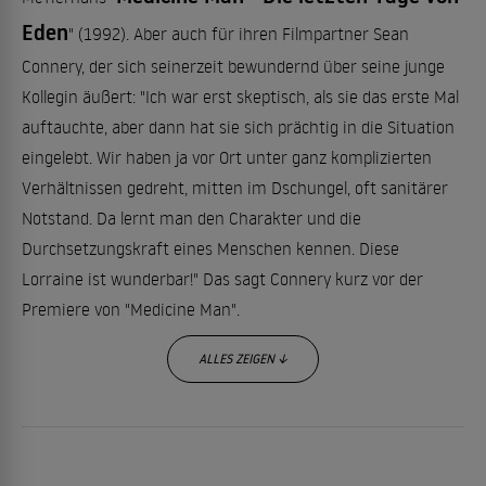
Eden
" (1992). Aber auch für ihren Filmpartner Sean
Connery, der sich seinerzeit bewundernd über seine junge
Kollegin äußert: "Ich war erst skeptisch, als sie das erste Mal
auftauchte, aber dann hat sie sich prächtig in die Situation
eingelebt. Wir haben ja vor Ort unter ganz komplizierten
Verhältnissen gedreht, mitten im Dschungel, oft sanitärer
Notstand. Da lernt man den Charakter und die
Durchsetzungskraft eines Menschen kennen. Diese
Lorraine ist wunderbar!" Das sagt Connery kurz vor der
Premiere von "Medicine Man".
ALLES ZEIGEN ↓
Lorraine war ein vielgefragtes Model, bevor sie über den Job
eines Diskjockey für Radio Luxemburg vor allem durch ihre
Stimme auffällt. "Duos sur canapé" (1979) heißt ihr erster