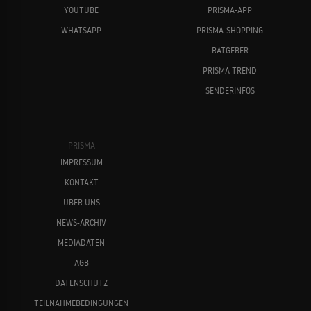
YOUTUBE
PRISMA-APP
WHATSAPP
PRISMA-SHOPPING
RATGEBER
PRISMA TREND
SENDERINFOS
Hector Elizondo
Ellen Barkin
PRISMA
IMPRESSUM
KONTAKT
ÜBER UNS
NEWS-ARCHIV
MEDIADATEN
Gus Van Sant
Tom Hanks
AGB
DATENSCHUTZ
TEILNAHMEBEDINGUNGEN