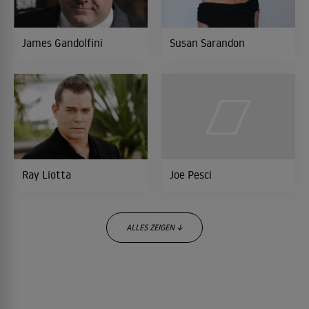
James Gandolfini
Susan Sarandon
Das Traumteam
1988
KOMÖDIE
Jack, der Aufreißer
1987
LIEBESKOMÖDIE
Ray Liotta
Joe Pesci
Der Mann im Hintergrund
1987
KRIMINALFILM
ALLES ZEIGEN ↓
Camorra
1985
TRAGIKOMÖDIE