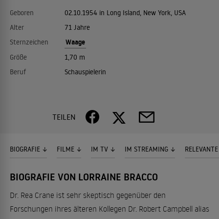
Geboren
02.10.1954 in Long Island, New York, USA
Alter
71 Jahre
Waage
Sternzeichen
Größe
1,70 m
Beruf
Schauspielerin
TEILEN
BIOGRAFIE
FILME
IM TV
IM STREAMING
RELEVANTE
BIOGRAFIE VON LORRAINE BRACCO
Dr. Rea Crane ist sehr skeptisch gegenüber den
Forschungen ihres älteren Kollegen Dr. Robert Campbell alias