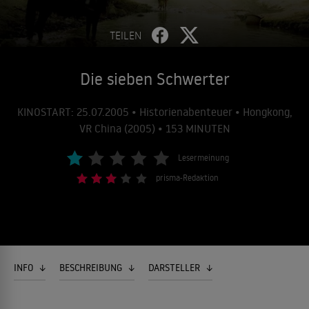
TEILEN
Die sieben Schwerter
KINOSTART: 25.07.2005 • Historienabenteuer • Hongkong,
VR China (2005) • 153 MINUTEN
Lesermeinung
prisma-Redaktion
INFO
BESCHREIBUNG
DARSTELLER