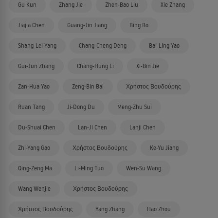
Gu Kun
Zhang Jie
Zhen-Bao Liu
Xie Zhang
Jiajia Chen
Guang-Jin Jiang
Bing Bo
Shang-Lei Yang
Chang-Cheng Deng
Bai-Ling Yao
Gui-Jun Zhang
Chang-Hung Li
Xi-Bin Jie
Zan-Hua Yao
Zeng-Bin Bai
Χρήστος Βουδούρης
Ruan Tang
Ji-Dong Du
Meng-Zhu Sui
Du-Shuai Chen
Lan-Ji Chen
Lanji Chen
Zhi-Yang Gao
Χρήστος Βουδούρης
Ke-Yu Jiang
Qing-Zeng Ma
Li-Ming Tuo
Wen-Su Wang
Wang Wenjie
Χρήστος Βουδούρης
Χρήστος Βουδούρης
Yang Zhang
Hao Zhou