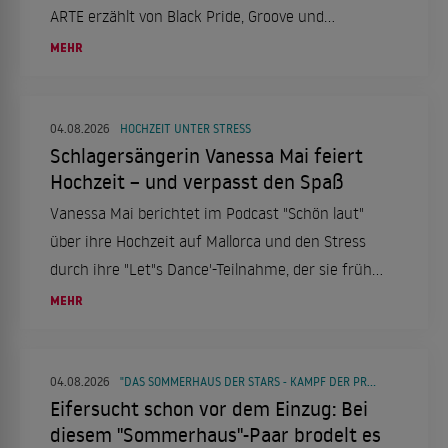
ARTE erzählt von Black Pride, Groove und
Popgeschichte.
MEHR
04.08.2026
HOCHZEIT UNTER STRESS
Schlagersängerin Vanessa Mai feiert
Hochzeit – und verpasst den Spaß
Vanessa Mai berichtet im Podcast "Schön laut"
über ihre Hochzeit auf Mallorca und den Stress
durch ihre "Let"s Dance'-Teilnahme, der sie früh
ins Bett trieb.
MEHR
04.08.2026
"DAS SOMMERHAUS DER STARS - KAMPF DER PROMIPAARE"
Eifersucht schon vor dem Einzug: Bei
diesem "Sommerhaus"-Paar brodelt es