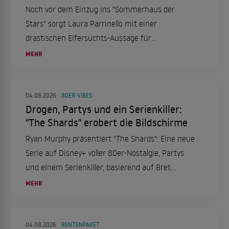
Noch vor dem Einzug ins "Sommerhaus der
Stars" sorgt Laura Parrinello mit einer
drastischen Eifersuchts-Aussage für
Gesprächsstoff. Gleichzeitig kursieren Gerüchte
MEHR
um mögliche Nachrücker-Paare.
04.08.2026
80ER-VIBES
Drogen, Partys und ein Serienkiller:
"The Shards" erobert die Bildschirme
Ryan Murphy präsentiert "The Shards": Eine neue
Serie auf Disney+ voller 80er-Nostalgie, Partys
und einem Serienkiller, basierend auf Bret
Easton Ellis' Roman.
MEHR
04.08.2026
RENTENPAKET