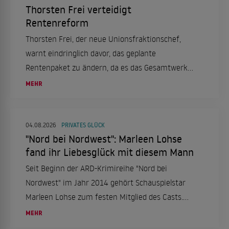
Thorsten Frei verteidigt
Rentenreform
Thorsten Frei, der neue Unionsfraktionschef,
warnt eindringlich davor, das geplante
Rentenpaket zu ändern, da es das Gesamtwerk
ins Wanken bringen könnte. Die
MEHR
Rentenkommission habe einen überzeugenden
Vorschlag erarbeitet, der
Generationengerechtigkeit sicherstellen soll.
04.08.2026
PRIVATES GLÜCK
"Nord bei Nordwest": Marleen Lohse
fand ihr Liebesglück mit diesem Mann
Seit Beginn der ARD-Krimireihe "Nord bei
Nordwest" im Jahr 2014 gehört Schauspielstar
Marleen Lohse zum festen Mitglied des Casts.
Auch privat hat die 42-jährige inzwischen ihr
MEHR
großes Glück gefunden.