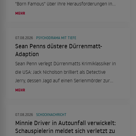
"Born Famous" über ihre Herausforderungen in
der Schule aufgrund von Legasthenie und ihren
MEHR
erfolgreichen Schulabschluss.
07.08.2026
PSYCHODRAMA MIT TIEFE
Sean Penns düstere Dürrenmatt-
Adaption
Sean Penn verlegt Dürrenmatts Krimiklassiker in
die USA: Jack Nicholson brilliert als Detective
Jerry, dessen Jagd auf einen Serienmörder zur
Obsession wird. Ein düsteres Psychodrama, das
MEHR
tief in die Seelenqualen des Ermittlers eintaucht.
07.08.2026
SCHOCKNACHRICHT
Minnie Driver in Autounfall verwickelt:
Schauspielerin meldet sich verletzt zu