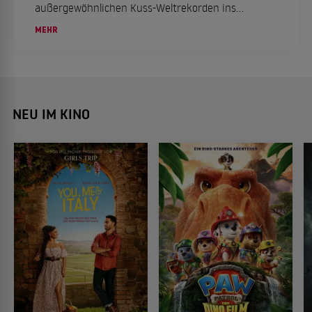
außergewöhnlichen Kuss-Weltrekorden ins
"Guinness-Buch der Rekorde" geschafft. Wir
MEHR
haben die Details im Überblick.
NEU IM KINO