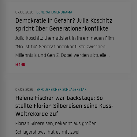
07.08.2026
GENERATIONENDRAMA
Demokratie in Gefahr? Julia Koschitz
spricht über Generationenkonflikte
Julia Koschitz thematisiert in ihrem neuen Film
"Nix ist fix" Generationenkonflikte zwischen
Millennials und Gen Z. Dabei werden aktuelle
gesellschaftliche und politische Themen
MEHR
aufgegriffen.
07.08.2026
ERFOLGREICHER SCHLAGERSTAR
Helene Fischer war backstage: So
stellte Florian Silbereisen seine Kuss-
Weltrekorde auf
Florian Silbereisen, bekannt aus großen
Schlagershows, hat es mit zwei