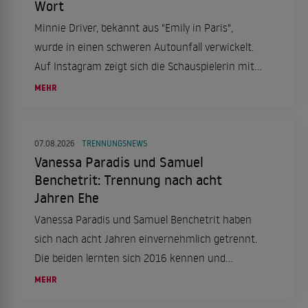
Wort
Minnie Driver, bekannt aus "Emily in Paris",
wurde in einen schweren Autounfall verwickelt.
Auf Instagram zeigt sich die Schauspielerin mit
einer Halskrause und berichtet von dem Vorfall,
MEHR
der sich in Frankreich ereignete.
07.08.2026
TRENNUNGSNEWS
Vanessa Paradis und Samuel
Benchetrit: Trennung nach acht
Jahren Ehe
Vanessa Paradis und Samuel Benchetrit haben
sich nach acht Jahren einvernehmlich getrennt.
Die beiden lernten sich 2016 kennen und
heirateten 2018. Ein Statement ihres
MEHR
Managements bestätigt die Trennung.