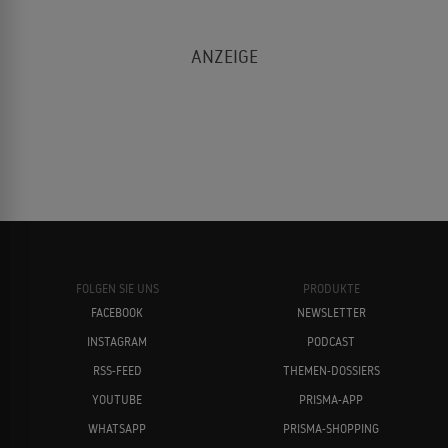
FOLGEN SIE UNS
PRODUKTE
FACEBOOK
NEWSLETTER
INSTAGRAM
PODCAST
RSS-FEED
THEMEN-DOSSIERS
YOUTUBE
PRISMA-APP
WHATSAPP
PRISMA-SHOPPING