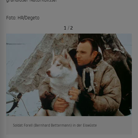
Foto: HR/Degeto
1
/
2
Soldat Forell (Bernhard Bettermann) in der Eiswüste