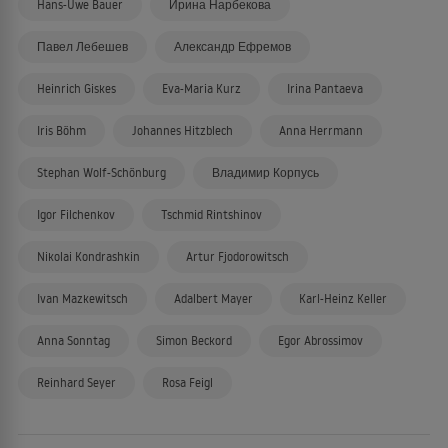
Hans-Uwe Bauer
Ирина Нарбекова
Павел Лебешев
Александр Ефремов
Heinrich Giskes
Eva-Maria Kurz
Irina Pantaeva
Iris Böhm
Johannes Hitzblech
Anna Herrmann
Stephan Wolf-Schönburg
Владимир Корпусь
Igor Filchenkov
Tschmid Rintshinov
Nikolai Kondrashkin
Artur Fjodorowitsch
Ivan Mazkewitsch
Adalbert Mayer
Karl-Heinz Keller
Anna Sonntag
Simon Beckord
Egor Abrossimov
Reinhard Seyer
Rosa Feigl