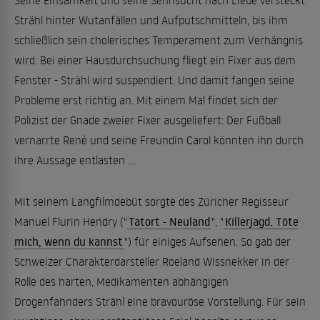
Seine Einsamkeit und seine Sehnsucht nach Liebe versteckt
Strähl hinter Wutanfällen und Aufputschmitteln, bis ihm
schließlich sein cholerisches Temperament zum Verhängnis
wird: Bei einer Hausdurchsuchung fliegt ein Fixer aus dem
Fenster - Strähl wird suspendiert. Und damit fangen seine
Probleme erst richtig an. Mit einem Mal findet sich der
Polizist der Gnade zweier Fixer ausgeliefert: Der Fußball
vernarrte René und seine Freundin Carol könnten ihn durch
ihre Aussage entlasten ...
Mit seinem Langfilmdebüt sorgte des Züricher Regisseur
Manuel Flurin Hendry ("
Tatort - Neuland
", "
Killerjagd. Töte
mich, wenn du kannst
") für einiges Aufsehen. So gab der
Schweizer Charakterdarsteller Roeland Wissnekker in der
Rolle des harten, Medikamenten abhängigen
Drogenfahnders Strähl eine bravouröse Vorstellung. Für sein