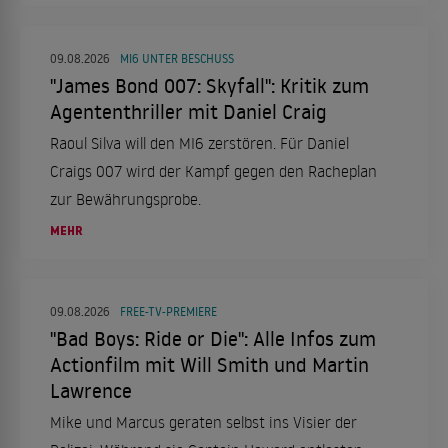
Sarah über die Belastungen und warum es zur
Trennung kam.
09.08.2026
MI6 UNTER BESCHUSS
"James Bond 007: Skyfall": Kritik zum
Agententhriller mit Daniel Craig
Raoul Silva will den MI6 zerstören. Für Daniel
Craigs 007 wird der Kampf gegen den Racheplan
zur Bewährungsprobe.
MEHR
09.08.2026
FREE-TV-PREMIERE
"Bad Boys: Ride or Die": Alle Infos zum
Actionfilm mit Will Smith und Martin
Lawrence
Mike und Marcus geraten selbst ins Visier der