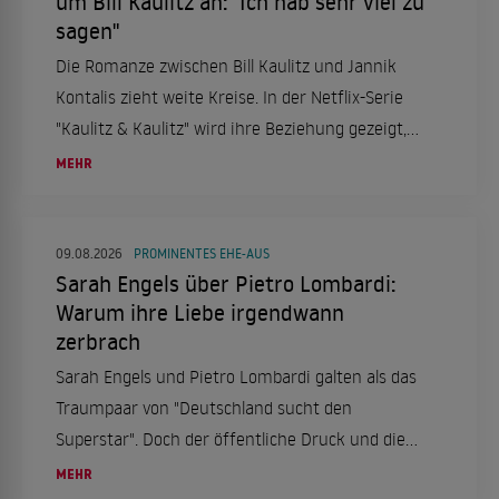
um Bill Kaulitz an: "Ich hab sehr viel zu
sagen"
Die Romanze zwischen Bill Kaulitz und Jannik
Kontalis zieht weite Kreise. In der Netflix-Serie
"Kaulitz & Kaulitz" wird ihre Beziehung gezeigt,
während sich Jannik gegen seine Darstellung
MEHR
wehrt.
09.08.2026
PROMINENTES EHE-AUS
Sarah Engels über Pietro Lombardi:
Warum ihre Liebe irgendwann
zerbrach
Sarah Engels und Pietro Lombardi galten als das
Traumpaar von "Deutschland sucht den
Superstar". Doch der öffentliche Druck und die
Kameras setzten ihrer Ehe zu. Heute reflektiert
MEHR