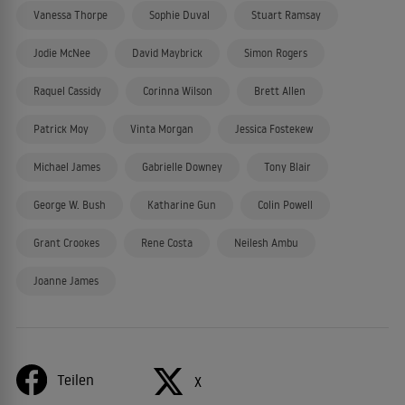
Vanessa Thorpe
Sophie Duval
Stuart Ramsay
Jodie McNee
David Maybrick
Simon Rogers
Raquel Cassidy
Corinna Wilson
Brett Allen
Patrick Moy
Vinta Morgan
Jessica Fostekew
Michael James
Gabrielle Downey
Tony Blair
George W. Bush
Katharine Gun
Colin Powell
Grant Crookes
Rene Costa
Neilesh Ambu
Joanne James
Teilen
X