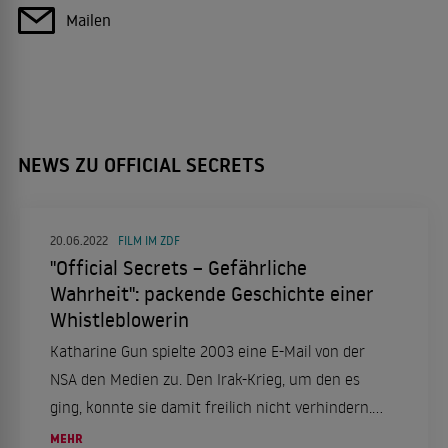
Mailen
NEWS ZU OFFICIAL SECRETS
20.06.2022
FILM IM ZDF
"Official Secrets – Gefährliche
Wahrheit": packende Geschichte einer
Whistleblowerin
Katharine Gun spielte 2003 eine E-Mail von der
NSA den Medien zu. Den Irak-Krieg, um den es
ging, konnte sie damit freilich nicht verhindern.
Der spannende Polit-Thriller "Official Secrets"
MEHR