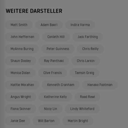
WEITERE DARSTELLER
Matt Smith
Adam Bakri
Indira Varma
John Heffernan
Conleth Hill
Jack Farthing
MyAnna Buring
Peter Guinness
Chris Reilly
Shaun Dooley
Ray Panthaki
Chris Larkin
Monica Dolan
Clive Francis
Tamsin Greig
Hattie Morahan
Kenneth Cranham
Hanako Footman
Angus Wright
Katherine Kelly
Raad Rawi
Fiona Skinner
Niccy Lin
Lindy Whiteford
Janie Dee
Will Barton
Martin Bright