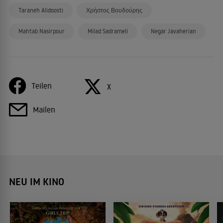
Taraneh Alidoosti
Χρήστος Βουδούρης
Mahtab Nasirpour
Milad Sadrameli
Negar Javaherian
Teilen
X
Mailen
NEU IM KINO