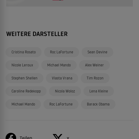
WEITERE DARSTELLER
Cristina Rosato
Roc LaFortune
Sean Devine
Nicole Leroux
Michael Mando
Alex Weiner
Stephen Shellen
Vlasta Vrana
Tim Rozon
Caroline Redekopp
Nicola Woloz
Lena Kleine
Michael Mando
Roc LaFortune
Barack Obama
Teilen
X