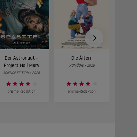
Der Astronaut –
Die Ältern
28 Year
Project Hail Mary
Bon
KOMÖDIE • 2026
SCIENCE FICTION • 2026
HOR
prisma-Redaktion
prisma-Redaktion
prism