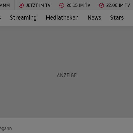
RAMM
JETZT IM TV
20:15 IM TV
22:00 IM TV
s
Streaming
Mediatheken
News
Stars
begann