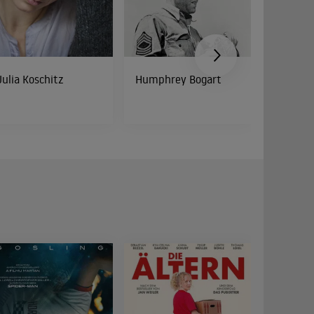
Julia Koschitz
Humphrey Bogart
Cathy 