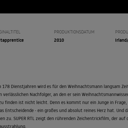
GINALTITEL
PRODUKTIONSDATUM
PRODU
tapprentice
2010
Irland
 178 Dienstjahren wird es für den Weihnachtsmann langsam Zeit
n verlässlichen Nachfolger, an den er sein Weihnachtsmannwisse
zu finden ist nicht leicht. Denn es kommt nur ein Junge in Frage, 
das Entscheidende - ein großes und absolut reines Herz hat. Und d
en zu. SUPER RTL zeigt den rührenden Zeichentrickfilm, der auf d
ausstrahlung.