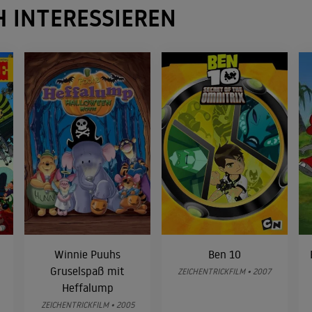
H INTERESSIEREN
Winnie Puuhs
Ben 10
Gruselspaß mit
ZEICHENTRICKFILM • 2007
Heffalump
ZEICHENTRICKFILM • 2005