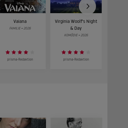
Vaiana
Virginia Woolf's Night
Etw
& Day
Bes
FAMILIE • 2026
KOMÖDIE • 2026
DRA
prisma-Redaktion
prisma-Redaktion
prism