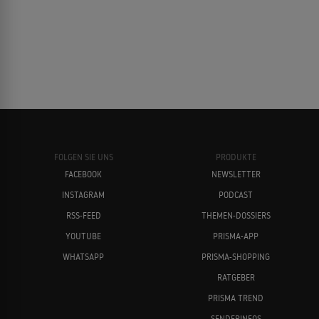
Willem Dafoe
Sam Raimi
FOLGEN SIE UNS
PRODUKTE
FACEBOOK
NEWSLETTER
INSTAGRAM
PODCAST
Tobey Maguire
Steven Soderbergh
RSS-FEED
THEMEN-DOSSIERS
YOUTUBE
PRISMA-APP
WHATSAPP
PRISMA-SHOPPING
RATGEBER
PRISMA TREND
SENDERINFOS