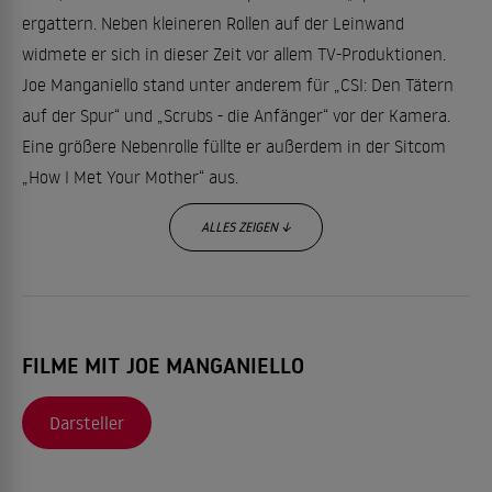
ergattern. Neben kleineren Rollen auf der Leinwand
widmete er sich in dieser Zeit vor allem TV-Produktionen.
Joe Manganiello stand unter anderem für „CSI: Den Tätern
auf der Spur“ und „Scrubs - die Anfänger“ vor der Kamera.
Eine größere Nebenrolle füllte er außerdem in der Sitcom
„How I Met Your Mother“ aus.
ALLES ZEIGEN ↓
Einen vorläufigen Höhepunkt erreichte seine Karriere durch
sein Mitwirken in „True Blood“ zwischen 2010 und 2014.
Dafür erhielt er unter anderem den Saturn Award als bester
Gaststar im Fernsehen und den Scream Award als bester
FILME MIT JOE MANGANIELLO
männlicher Newcomer des Jahres. In den darauffolgenden
Jahren nahm er weitere Filmrollen an, zum Beispiel in
Darsteller
„Magic Mike XXL“, oder „Justice League“.