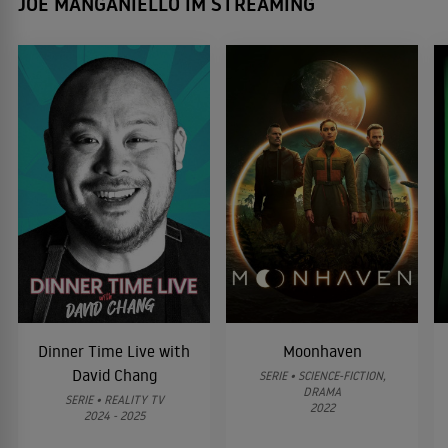
JOE MANGANIELLO IM STREAMING
Spider-Man 3
2007
ACTIONABENTEUER
Spider-Man
2002
ACTIONABENTEUER
Spider
2002
THRILLER
Dinner Time Live with
Moonhaven
David Chang
SERIE • SCIENCE-FICTION,
DRAMA
SERIE • REALITY TV
2022
2024 - 2025