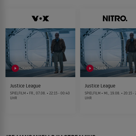
DRAMA
Magic Mike XXL
2015
KOMÖDIE
Sabotage
2014
SEHEN
SEHEN
ACTIONTHRILLER
Justice League
Justice League
SPIELFILM •
FR., 07.08.
• 22:15 - 00:40
SPIELFILM •
MI., 19.08.
• 20:15 - 
Was passiert, wenn's passiert ist
UHR
UHR
2012
KOMÖDIE
Magic Mike
2012
KOMÖDIE