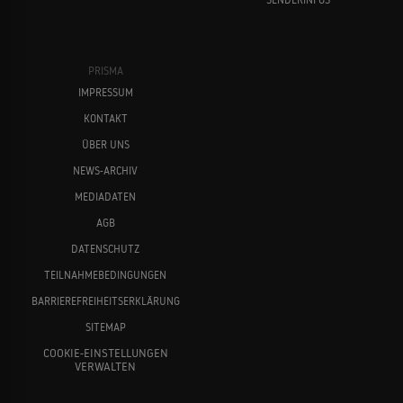
Henry Cavill
Ben Affleck
PRISMA
IMPRESSUM
KONTAKT
ÜBER UNS
NEWS-ARCHIV
MEDIADATEN
Kirsten Dunst
Gal Gadot
AGB
DATENSCHUTZ
TEILNAHMEBEDINGUNGEN
BARRIEREFREIHEITSERKLÄRUNG
SITEMAP
COOKIE-EINSTELLUNGEN
VERWALTEN
Jeremy Irons
Jesse Eisenberg