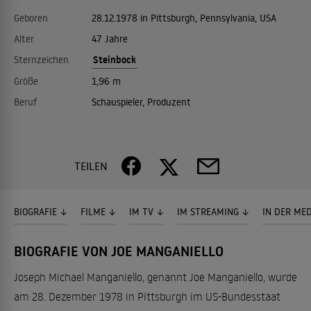
Geboren
28.12.1978 in Pittsburgh, Pennsylvania, USA
Alter
47 Jahre
Steinbock
Sternzeichen
Größe
1,96 m
Beruf
Schauspieler, Produzent
TEILEN
BIOGRAFIE
FILME
IM TV
IM STREAMING
IN DER ME
BIOGRAFIE VON JOE MANGANIELLO
Joseph Michael Manganiello, genannt Joe Manganiello, wurde
am 28. Dezember 1978 in Pittsburgh im US-Bundesstaat