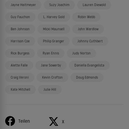
Jayne Heitmeyer
Suzy Joachim
Lauren Diewold
Guy Fauchon
L. Harvey Gold
Robin Webb
Ben Johnson
Micki Maunsell
John Wardlow
Harrison Coe
Philip Granger
Johnny Cuthbert
Rick Burgess
Ryan Ennis
Judy Norton
Alette Falle
Jane Sowerby
Daniella Evangelista
Craig Veroni
Kevin Crofton
Doug Edmonds
Kate Mitchell
Julie Hill
Teilen
X