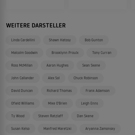
WEITERE DARSTELLER
Linda Cardellini
Shawn Hatosy
Bob Gunton
Malcolm Goodwin
Brooklynn Proulx
Tony Curran
Ross McMillan
Aaron Hughes
Sean Skene
John Callander
Alex Sol
Chuck Robinson
David Duncan
Richard Thomas
Frank Adamson
Ofield Williams
Mike O'Brien
Leigh Enns
Ty Wood
Steven Ratzlaff
Dan Skene
Susan Kelso
Manfred Maretzki
Aryanna Zamonsky