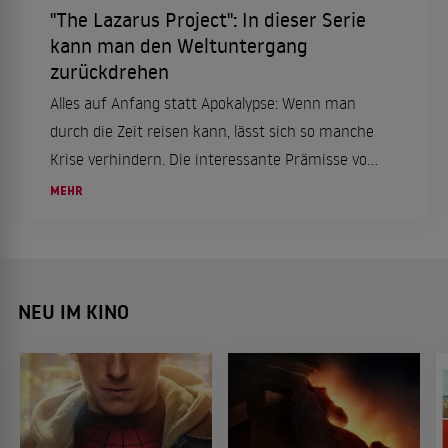
"The Lazarus Project": In dieser Serie
kann man den Weltuntergang
zurückdrehen
Alles auf Anfang statt Apokalypse: Wenn man
durch die Zeit reisen kann, lässt sich so manche
Krise verhindern. Die interessante Prämisse von
"The Lazarus Project" passt perfekt in unsere
MEHR
Zeit.
NEU IM KINO