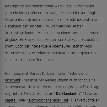
An Englands wildromantischer Westküste in Porthleven
geht ein Kindermörder um. Ausgerechnet hier verbringt
Virginia ihren Urlaub mit ihrem Mann Frederick und ihrer
siebenjährigen Tochter Kim. Während der letzten
Urlaubstage kommt es beinahe zu einem verhängnisvollen
Unglück, als Kim von den Klippen der Steilküste abzustürzen
droht. Doch der intellektuelle Abenteurer Nathan Moor
rettet sie in letzter Sekunde. Dankbar bittet Virginia den
Lebensretter in ihr Ferienhaus ...
Krimispezialist Marcus O. Rosenmüller ("
Schuld und
Unschuld
") hat in seiner Regielaufbahn auch schon eine
bemerkenswerte Arbeiten mit psychologischem Einschlag
abgeliefert. Man denke nur an "
Die Mandantin
", "
Letztes
Kapitel
" oder "
Dornröschens leiser Tod
". Hier versuchte er
sich nun an dem gleichnamigen Werk von Erfolgsautorin