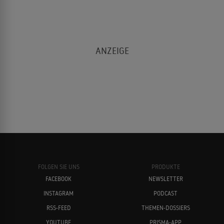
FOLGEN SIE UNS
PRODUKTE
FACEBOOK
NEWSLETTER
INSTAGRAM
PODCAST
RSS-FEED
THEMEN-DOSSIERS
YOUTUBE
PRISMA-APP