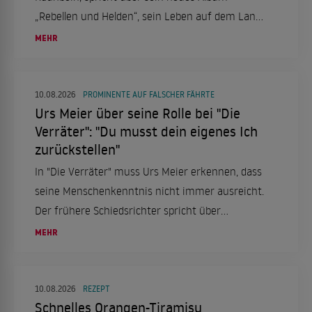
„Rebellen und Helden“, sein Leben auf dem Land
in Nordhessen, seine Leidenschaft für Eishockey
MEHR
und die Erfahrungen, die ihn als Künstler geprägt
haben.
10.08.2026
PROMINENTE AUF FALSCHER FÄHRTE
Urs Meier über seine Rolle bei "Die
Verräter": "Du musst dein eigenes Ich
zurückstellen"
In "Die Verräter" muss Urs Meier erkennen, dass
seine Menschenkenntnis nicht immer ausreicht.
Der frühere Schiedsrichter spricht über
Gewissensbisse und seine Erfahrungen in der
MEHR
Show.
10.08.2026
REZEPT
Schnelles Orangen-Tiramisu