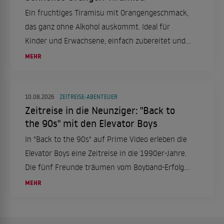
Ein fruchtiges Tiramisu mit Orangengeschmack,
das ganz ohne Alkohol auskommt. Ideal für
Kinder und Erwachsene, einfach zubereitet und
himmlisch lecker.
MEHR
10.08.2026
ZEITREISE-ABENTEUER
Zeitreise in die Neunziger: "Back to
the 90s" mit den Elevator Boys
In "Back to the 90s" auf Prime Video erleben die
Elevator Boys eine Zeitreise in die 1990er-Jahre.
Die fünf Freunde träumen vom Boyband-Erfolg
und müssen sich plötzlich in einer analogen Welt
MEHR
zurechtfinden.