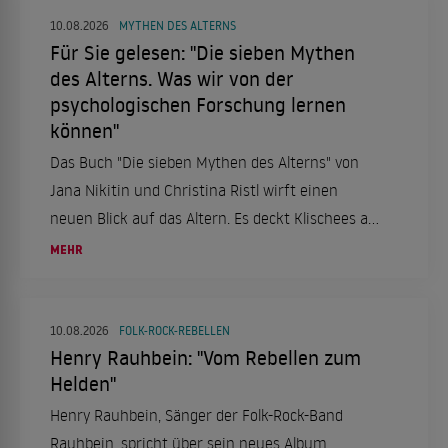
Gelenkgesundheit zu erhalten.
10.08.2026
MYTHEN DES ALTERNS
Für Sie gelesen: "Die sieben Mythen
des Alterns. Was wir von der
psychologischen Forschung lernen
können"
Das Buch "Die sieben Mythen des Alterns" von
Jana Nikitin und Christina Ristl wirft einen
neuen Blick auf das Altern. Es deckt Klischees auf
und zeigt, dass es nicht "die Alten" gibt, sondern
MEHR
individuelle Perspektiven auf das Alter.
10.08.2026
FOLK-ROCK-REBELLEN
Henry Rauhbein: "Vom Rebellen zum
Helden"
Henry Rauhbein, Sänger der Folk-Rock-Band
Rauhbein, spricht über sein neues Album