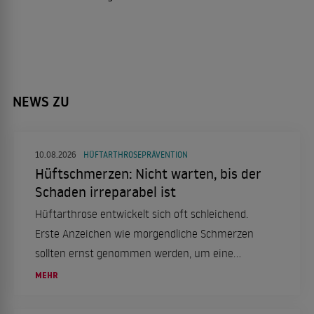
NEWS ZU
10.08.2026
HÜFTARTHROSEPRÄVENTION
Hüftschmerzen: Nicht warten, bis der
Schaden irreparabel ist
Hüftarthrose entwickelt sich oft schleichend.
Erste Anzeichen wie morgendliche Schmerzen
sollten ernst genommen werden, um eine
spätere OP zu vermeiden. Moderne
MEHR
Behandlungsmethoden und eine gesunde
Lebensweise können helfen, die