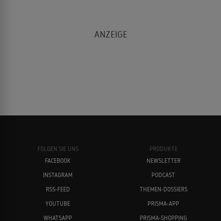
FOLGEN SIE UNS
PRODUKTE
FACEBOOK
NEWSLETTER
INSTAGRAM
PODCAST
RSS-FEED
THEMEN-DOSSIERS
YOUTUBE
PRISMA-APP
WHATSAPP
PRISMA-SHOPPING