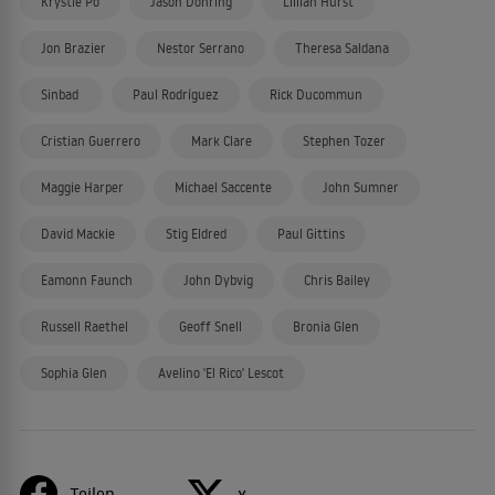
Krystie Po
Jason Dohring
Lillian Hurst
Jon Brazier
Nestor Serrano
Theresa Saldana
Sinbad
Paul Rodríguez
Rick Ducommun
Cristian Guerrero
Mark Clare
Stephen Tozer
Maggie Harper
Michael Saccente
John Sumner
David Mackie
Stig Eldred
Paul Gittins
Eamonn Faunch
John Dybvig
Chris Bailey
Russell Raethel
Geoff Snell
Bronia Glen
Sophia Glen
Avelino 'El Rico' Lescot
Teilen