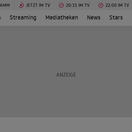
RAMM
JETZT IM TV
20:15 IM TV
22:00 IM TV
s
Streaming
Mediatheken
News
Stars