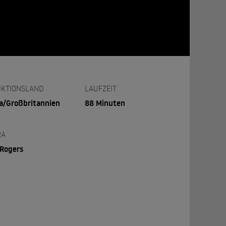
KTIONSLAND
LAUFZEIT
a/Großbritannien
88 Minuten
RA
Rogers