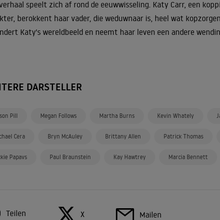
verhaal speelt zich af rond de eeuwwisseling. Katy Carr, een kopp
kter, berokkent haar vader, die weduwnaar is, heel wat kopzorgen
ndert Katy's wereldbeeld en neemt haar leven een andere wending
ITERE DARSTELLER
son Pill
Megan Follows
Martha Burns
Kevin Whately
J
chael Cera
Bryn McAuley
Brittany Allen
Patrick Thomas
ckie Papavs
Paul Braunstein
Kay Hawtrey
Marcia Bennett
Teilen
X
Mailen