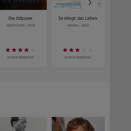
Die Odyssee
So klingt das Leben
Was 
g
ABENTEUER • 2026
DRAMA • 2025
DOKUMENT
prisma-Redaktion
prisma-Redaktion
prism