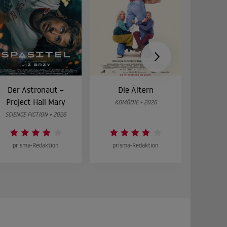
Der Astronaut –
Die Ältern
28 Year
Project Hail Mary
Bon
KOMÖDIE • 2026
SCIENCE FICTION • 2026
HOR
prisma-Redaktion
prisma-Redaktion
prism