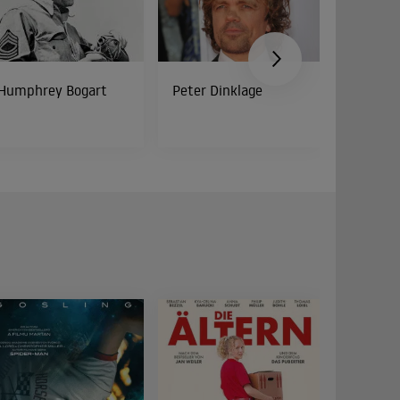
Humphrey Bogart
Peter Dinklage
Bud Spe