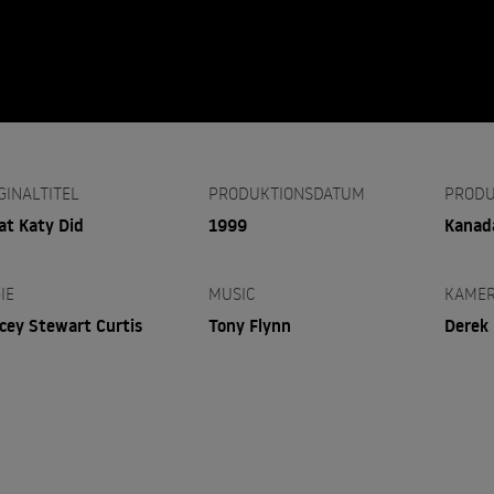
GINALTITEL
PRODUKTIONSDATUM
PRODU
t Katy Did
1999
Kanad
IE
MUSIC
KAME
cey Stewart Curtis
Tony Flynn
Derek 