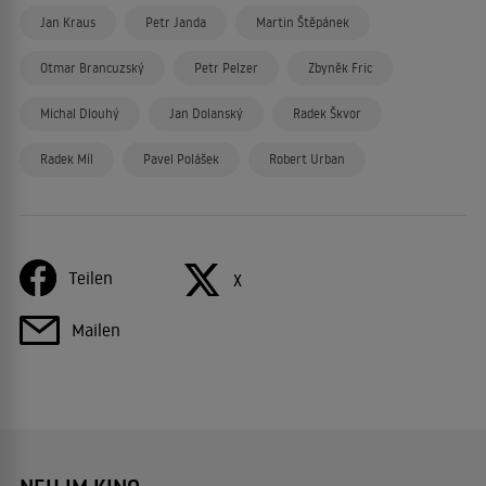
Jan Kraus
Petr Janda
Martin Štěpánek
Otmar Brancuzský
Petr Pelzer
Zbyněk Fric
Michal Dlouhý
Jan Dolanský
Radek Škvor
Radek Míl
Pavel Polášek
Robert Urban
Teilen
X
Mailen