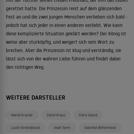
mit der Tochter seines treuen Freundes, der ihm das Leben
gerettet hatte. Die Prinzessin reist auf dem glänzenden
Fest an und die zwei jungen Menschen verlieben sich bald -
jedoch hat sich jeder in einen anderen verliebt. Wie kann
diese komplizierte Situation geklärt werden? Der König ist
weise aber sturköpfig, und weigert sich sein Wort zu
brechen. Aber die Prinzessin ist klug und verständig, sie
lässt sich von der wahren Liebe führen und findet dabei
den richtigen Weg.
WEITERE DARSTELLER
Maroš Kramár
David Kraus
Klára Issová
Lucie Vondráčková
Josef Somr
Gabriela Wilhelmová