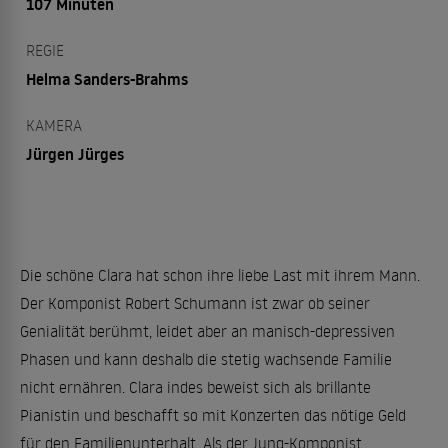
107 Minuten
REGIE
Helma Sanders-Brahms
KAMERA
Jürgen Jürges
Die schöne Clara hat schon ihre liebe Last mit ihrem Mann.
Der Komponist Robert Schumann ist zwar ob seiner
Genialität berühmt, leidet aber an manisch-depressiven
Phasen und kann deshalb die stetig wachsende Familie
nicht ernähren. Clara indes beweist sich als brillante
Pianistin und beschafft so mit Konzerten das nötige Geld
für den Familienunterhalt. Als der Jung-Komponist