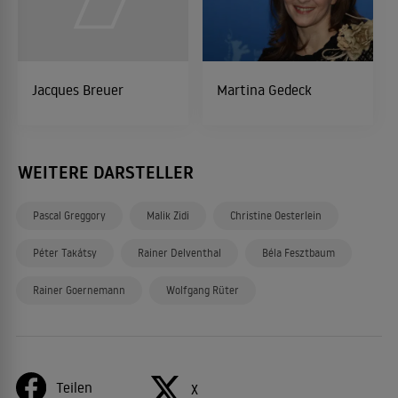
Jacques Breuer
Martina Gedeck
WEITERE DARSTELLER
Pascal Greggory
Malik Zidi
Christine Oesterlein
Péter Takátsy
Rainer Delventhal
Béla Fesztbaum
Rainer Goernemann
Wolfgang Rüter
Teilen
X