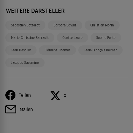
WEITERE DARSTELLER
Sébastien Cotterot
Barbara Schulz
Christian Morin
Marie-Christine Barrault
Odette Laure
Sophie Forte
Jean Desailly
Clément Thomas
Jean-François Balmer
Jacques Dacqmine
Teilen
X
Mailen