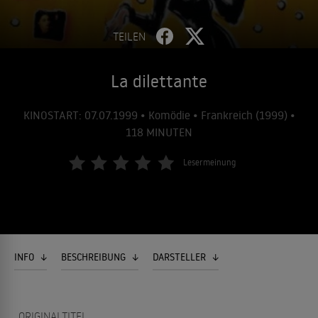
TEILEN
La dilettante
KINOSTART: 07.07.1999 • Komödie • Frankreich (1999) •
118 MINUTEN
Lesermeinung
INFO
BESCHREIBUNG
DARSTELLER
ORIGINALTITEL