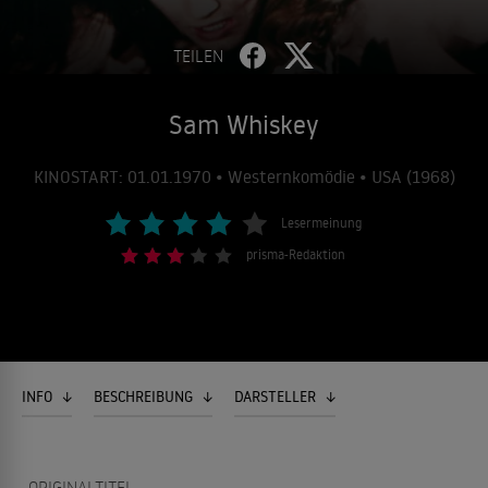
TEILEN
Sam Whiskey
KINOSTART: 01.01.1970 • Westernkomödie • USA (1968)
Lesermeinung
prisma-Redaktion
INFO
BESCHREIBUNG
DARSTELLER
ORIGINALTITEL