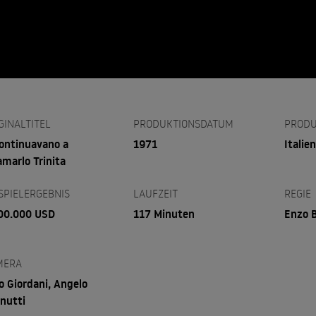
GINALTITEL
PRODUKTIONSDATUM
PRODU
 continuavano a
1971
Italien
amarlo Trinita
SPIELERGEBNIS
LAUFZEIT
REGIE
00.000 USD
117 Minuten
Enzo B
MERA
o Giordani, Angelo
nutti