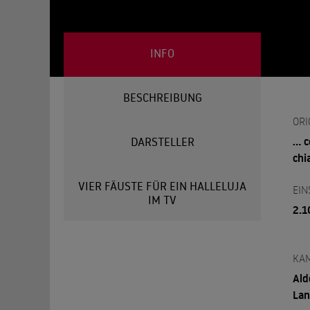
INFO
BESCHREIBUNG
ORI
...
DARSTELLER
chi
VIER FÄUSTE FÜR EIN HALLELUJA
EIN
IM TV
2.1
KA
Ald
Lan