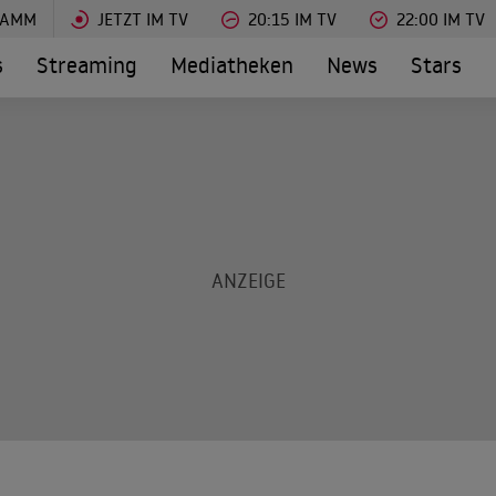
RAMM
JETZT IM TV
20:15 IM TV
22:00 IM TV
s
Streaming
Mediatheken
News
Stars