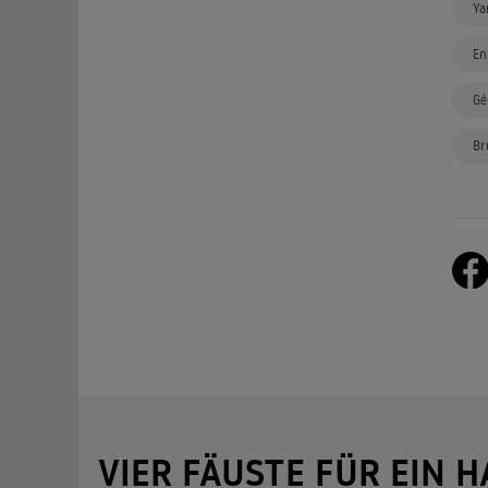
Ya
En
Gé
Br
VIER FÄUSTE FÜR EIN H