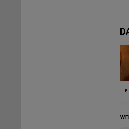
D
B
WE