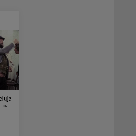
eluja
0 UHR