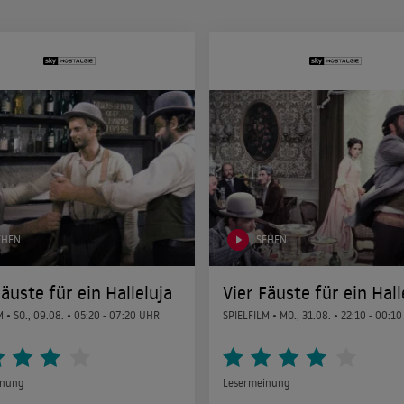
EHEN
SEHEN
Fäuste für ein Halleluja
Vier Fäuste für ein Hall
M •
SO., 09.08.
• 05:20 - 07:20 UHR
SPIELFILM •
MO., 31.08.
• 22:10 - 00:1
inung
Lesermeinung