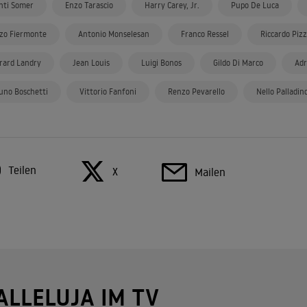
nti Somer
Enzo Tarascio
Harry Carey, Jr.
Pupo De Luca
zo Fiermonte
Antonio Monselesan
Franco Ressel
Riccardo Pizz
rard Landry
Jean Louis
Luigi Bonos
Gildo Di Marco
Adr
uno Boschetti
Vittorio Fanfoni
Renzo Pevarello
Nello Palladin
Teilen
X
Mailen
ALLELUJA IM TV