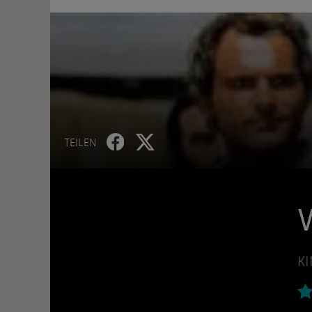
TEILEN
V
KI