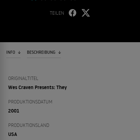
TEILEN
INFO
BESCHREIBUNG
ORIGINALTITEL
Wes Craven Presents: They
PRODUKTIONSDATUM
2001
PRODUKTIONSLAND
USA