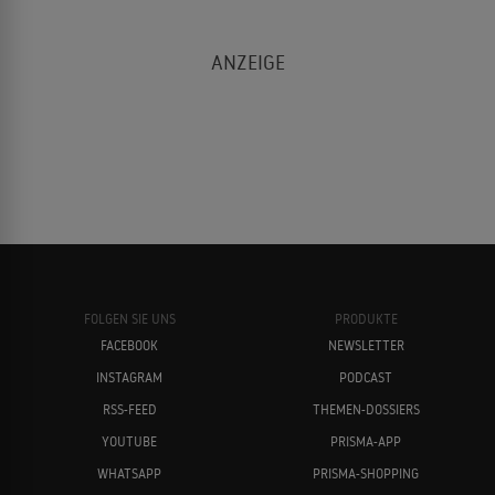
FOLGEN SIE UNS
PRODUKTE
FACEBOOK
NEWSLETTER
INSTAGRAM
PODCAST
RSS-FEED
THEMEN-DOSSIERS
YOUTUBE
PRISMA-APP
WHATSAPP
PRISMA-SHOPPING