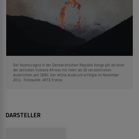
Der Nyamuragira in der Demokratischen Republik Kongo gilt als einer
der aktivsten Vulkane Afrikas mit mehr als 30 verzeichneten
Ausbrüchen seit 1880. Der letzte Ausbruch erfolgte im November
2011. Fotoquelle: ARTE France
DARSTELLER