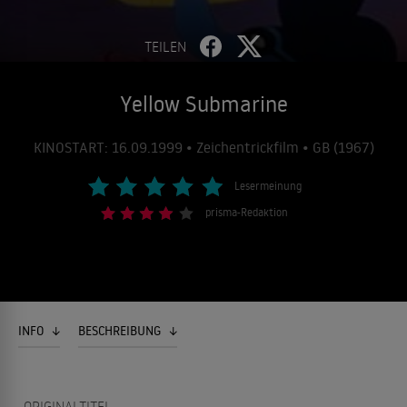
TEILEN
Yellow Submarine
KINOSTART: 16.09.1999 • Zeichentrickfilm • GB (1967)
Lesermeinung
prisma-Redaktion
INFO
BESCHREIBUNG
ORIGINALTITEL