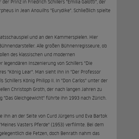
er Prinz in Friedrich Schillers "Emilia Galotti", der
heus in Jean Anouilhs "Eurydike". Schließlich spielte
aatsschauspiel und an den Kammerspielen. Hier
ühnendarsteller. Alle großen Bühnenregisseure, ob
rollen des klassischen und modernen
er legendären Inszenierung von Schillers "Die
s "König Lear". Man sieht ihn in "Der Professor
 Schillers König Philipp II. In "Don Carlos" unter der
ellen Christoph Groth, der nach langen Jahren zu
 "Das Gleichgewicht" führte ihn 1993 nach Zürich.
e ihn an der Seite von Curd Jürgens und Eva Bartok
"Meines Vasters Pferde" (1953) verfilmte. Bei dem
gelegentlich die Fetzen, doch Benrath nahm das