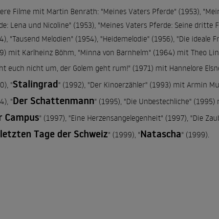
ere Filme mit Martin Benrath: "Meines Vaters Pferde" (1953), "Mein
de: Lena und Nicoline" (1953), "Meines Vaters Pferde: Seine dritt
4), "Tausend Melodien" (1954), "Heidemelodie" (1956), "Die ideale F
9) mit Karlheinz Böhm, "Minna von Barnhelm" (1964) mit Theo Ling
ht euch nicht um, der Golem geht rum!" (1971) mit Hannelore Elsner
Stalingrad
0), "
" (1992), "Der Kinoerzähler" (1993) mit Armin Mu
Der Schattenmann
4), "
" (1995), "Die Unbestechliche" (1995)
r Campus
" (1997), "Eine Herzensangelegenheit" (1997), "Die Zaub
 letzten Tage der Schweiz
Natascha
" (1999), "
" (1999).