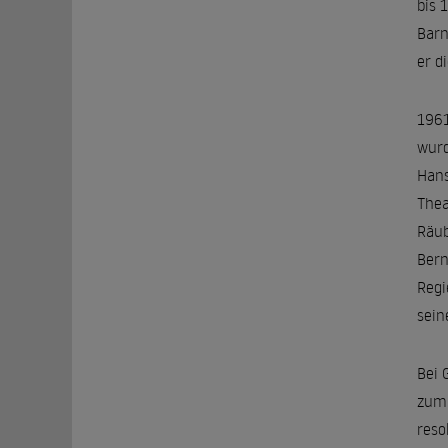
bis 
Barn
er d
1961
wurd
Hans
Thea
Räub
Bern
Regi
sein
Bei 
zum 
reso