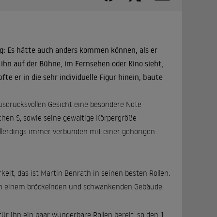
ng: Es hätte auch anders kommen können, als er
hn auf der Bühne, im Fernsehen oder Kino sieht,
te er in die sehr individuelle Figur hinein, baute
ausdrucksvollen Gesicht eine besondere Note
ichen S, sowie seine gewaltige Körpergröße
allerdings immer verbunden mit einer gehörigen
eit, das ist Martin Benrath in seinen besten Rollen.
s in einem bröckelnden und schwankenden Gebäude.
ür ihn ein paar wunderbare Rollen bereit, so den 1.