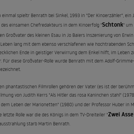
 einmal spieltr Benrath bei Sinkel, 1993 in "Der Kinoerzähler", ei
Schtonk
e des einsamen Chefredakteurs in dem Kinoerfolg "
" um 
den Großvater des kleinen Esau in Jo Baiers Inszenierung von Erwin
 Leben lang mit dem ebenso verschlafenen wie hochtrabenden Sch
ecklichen Ende in geistíger Verwirrung dem Enkel hilft, im Leben 
r. Für diese Großvater-Rolle wurde Benrath mit dem Adolf-Grimme
ezeichnet.
en phantastischen Filmrollen gehören der Vater (es ist der berühmt
ilmung von Judith Kerrs "Als Hitler das rosa Kaninchen stahl" (19
 dem Leben der Marionetten" (1980) und der Professor Huber in M
Zwei Asse
e letzte Rolle war die des Königs in dem TV-Dreiteiler "
ausstrahlung starb Martin Benrath.