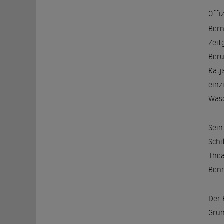
Offi
Bern
Zeit
Beru
Katj
einz
Wasc
Sein
Schi
Thea
Benr
Der 
Grün