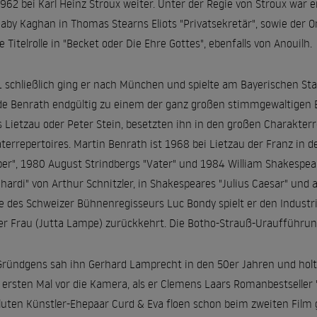
1962 bei Karl Heinz Stroux weiter. Unter der Regie von Stroux war er d
aby Kaghan in Thomas Stearns Eliots "Privatsekretär", sowie der Orp
ie Titelrolle in "Becket oder Die Ehre Gottes", ebenfalls von Anouilh.
 schließlich ging er nach München und spielte am Bayerischen St
e Benrath endgültig zu einem der ganz großen stimmgewaltigen B
 Lietzau oder Peter Stein, besetzten ihn in den großen Charakter
terrepertoires. Martin Benrath ist 1968 bei Lietzau der Franz in d
er", 1980 August Strindbergs "Vater" und 1984 William Shakespeare
hardi" von Arthur Schnitzler, in Shakespeares "Julius Caesar" und als
e des Schweizer Bühnenregisseurs Luc Bondy spielt er den Industri
er Frau (Jutta Lampe) zurückkehrt. Die Botho-Strauß-Uraufführung
Gründgens sah ihn Gerhard Lamprecht in den 50er Jahren und holt
ersten Mal vor die Kamera, als er Clemens Laars Romanbestseller 
luten Künstler-Ehepaar Curd & Eva floen schon beim zweiten Film 