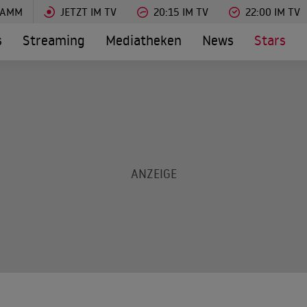
RAMM
JETZT IM TV
20:15 IM TV
22:00 IM TV
s
Streaming
Mediatheken
News
Stars