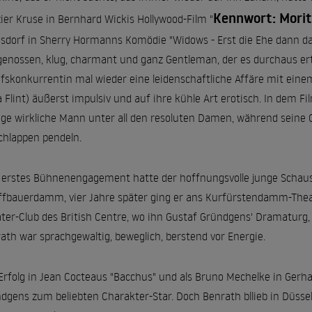
Kennwort: Morit
zier Kruse in Bernhard Wickis Hollywood-Film "
sdorf in Sherry Hormanns Komödie "Widows - Erst die Ehe dann das
genossen, klug, charmant und ganz Gentleman, der es durchaus er
fskonkurrentin mal wieder eine leidenschaftliche Affäre mit einem 
a Flint) äußerst impulsiv und auf ihre kühle Art erotisch. In dem Fil
ige wirkliche Mann unter all den resoluten Damen, während sein
hlappen pendeln.
 erstes Bühnenengagement hatte der hoffnungsvolle junge Schaus
ffbauerdamm, vier Jahre später ging er ans Kurfürstendamm-Theat
ter-Club des British Centre, wo ihn Gustaf Gründgens' Dramaturg,
ath war sprachgewaltig, beweglich, berstend vor Energie.
Erfolg in Jean Cocteaus "Bacchus" und als Bruno Mechelke in Ger
dgens zum beliebten Charakter-Star. Doch Benrath bllieb in Düssel