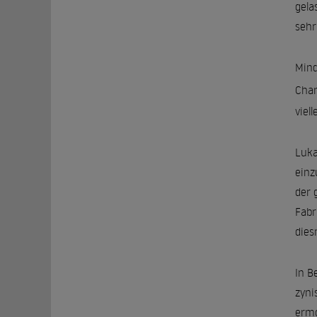
gela
sehr
Mind
Char
viel
Luka
einz
der 
Fabr
dies
In B
zyni
ermo