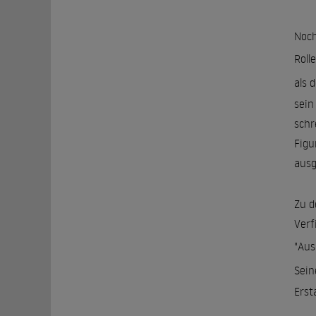
Noch
Roll
als 
sein
schr
Figu
ausg
Zu d
Verf
"Aus
Sein
Erst