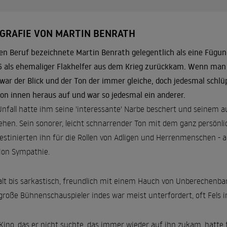
OGRAFIE VON MARTIN BENRATH
en Beruf bezeichnete Martin Benrath gelegentlich als eine Fügu
 als ehemaliger Flakhelfer aus dem Krieg zurückkam. Wenn man i
zwar der Blick und der Ton der immer gleiche, doch jedesmal schlüpf
von innen heraus auf und war so jedesmal ein anderer.
Unfall hatte ihm seine 'interessante' Narbe beschert und seinem 
iehen. Sein sonorer, leicht schnarrender Ton mit dem ganz persönl
estinierten ihn für die Rollen von Adligen und Herrenmenschen - 
ion Sympathie.
alt bis sarkastisch, freundlich mit einem Hauch von Unberechenbark
große Bühnenschauspieler indes war meist unterfordert, oft Fel
Kino, das er nicht suchte, das immer wieder auf ihn zukam, hatte f