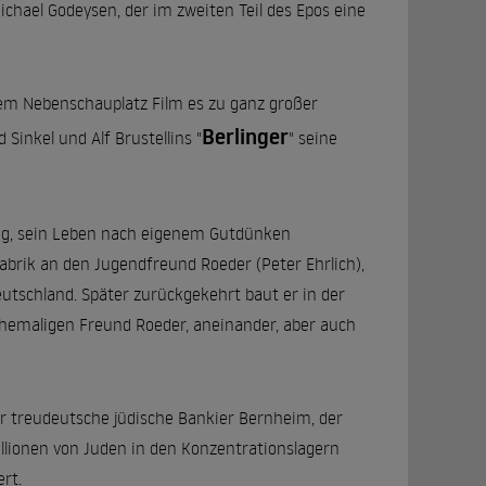
Michael Godeysen, der im zweiten Teil des Epos eine
em Nebenschauplatz Film es zu ganz großer
Berlinger
 Sinkel und Alf Brustellins "
" seine
genug, sein Leben nach eigenem Gutdünken
 Fabrik an den Jugendfreund Roeder (Peter Ehrlich),
eutschland. Später zurückgekehrt baut er in der
ehemaligen Freund Roeder, aneinander, aber auch
er treudeutsche jüdische Bankier Bernheim, der
illionen von Juden in den Konzentrationslagern
rt.