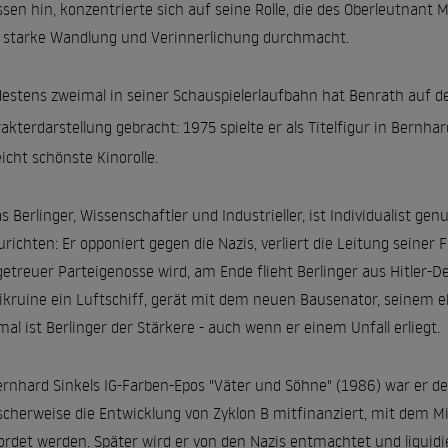
ssen hin, konzentrierte sich auf seine Rolle, die des Oberleutnant 
 starke Wandlung und Verinnerlichung durchmacht.
estens zweimal in seiner Schauspielerlaufbahn hat Benrath auf d
akterdarstellung gebracht: 1975 spielte er als Titelfigur in Bernhard
leicht schönste Kinorolle.
s Berlinger, Wissenschaftler und Industrieller, ist Individualist 
urichten: Er opponiert gegen die Nazis, verliert die Leitung seiner
getreuer Parteigenosse wird, am Ende flieht Berlinger aus Hitler-D
ikruine ein Luftschiff, gerät mit dem neuen Bausenator, seinem 
mal ist Berlinger der Stärkere - auch wenn er einem Unfall erliegt.
ernhard Sinkels IG-Farben-Epos "Väter und Söhne" (1986) war er d
scherweise die Entwicklung von Zyklon B mitfinanziert, mit dem M
rdet werden. Später wird er von den Nazis entmachtet und liquidie