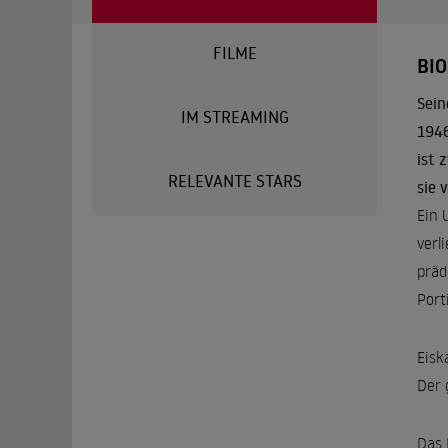
FILME
BI
Sein
IM STREAMING
1946
ist 
RELEVANTE STARS
sie 
Ein 
verl
präd
Port
Eisk
Der 
Das 