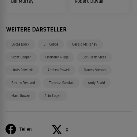
Bill Murray
Robert Duvall
WEITERE DARSTELLER
Lucas Black
Bill Cobbs
Gerald McRaney
Scott Cooper
Chandler Riggs
Lori Beth Sikes
Linds Edwards
Andrea Powell
Danny Vinson
Blerim Destani
Tomasz Karolak
Andy Stahl
Marc Gowan
Arin Logan
Teilen
X