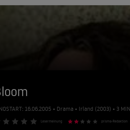
Bloom
NOSTART: 16.06.2005 • Drama • Irland (2003) • 3 M
Lesermeinung
prisma-Redaktion