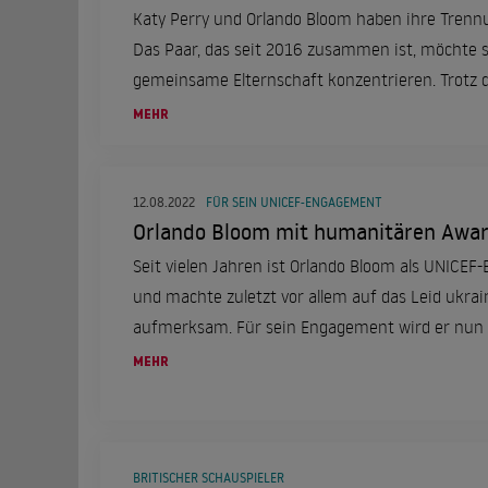
Katy Perry und Orlando Bloom haben ihre Trennung
Das Paar, das seit 2016 zusammen ist, möchte s
gemeinsame Elternschaft konzentrieren. Trotz
beide, dass die Erziehung ihrer Tochter Daisy Dov
MEHR
12.08.2022
FÜR SEIN UNICEF-ENGAGEMENT
Orlando Bloom mit humanitären Awar
Seit vielen Jahren ist Orlando Bloom als UNICEF
und machte zuletzt vor allem auf das Leid ukrai
aufmerksam. Für sein Engagement wird er nun
Award der "Location Managers Guild Internation
MEHR
BRITISCHER SCHAUSPIELER