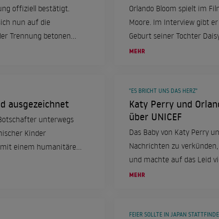
 offiziell bestätigt.
Orlando Bloom spielt im Fi
ich nun auf die
Moore. Im Interview gibt er
 der Trennung betonen
Geburt seiner Tochter Dais
e oberste Priorität hat.
MEHR
"ES BRICHT UNS DAS HERZ"
d ausgezeichnet
Katy Perry und Orlan
über UNICEF
-Botschafter unterwegs
Das Baby von Katy Perry un
nischer Kinder
Nachrichten zu verkünden,
 mit einem humanitären
und machte auf das Leid v
al"-Gruppe geehrt.
MEHR
FEIER SOLLTE IN JAPAN STATTFIND