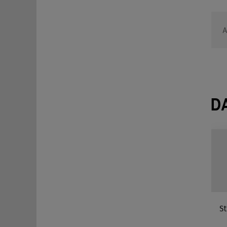
A
D
S