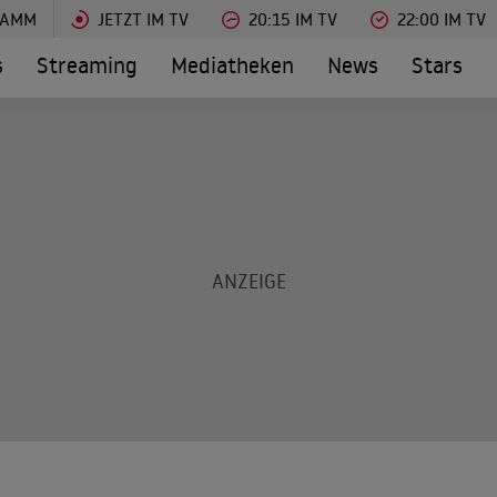
RAMM
JETZT IM TV
20:15 IM TV
22:00 IM TV
s
Streaming
Mediatheken
News
Stars