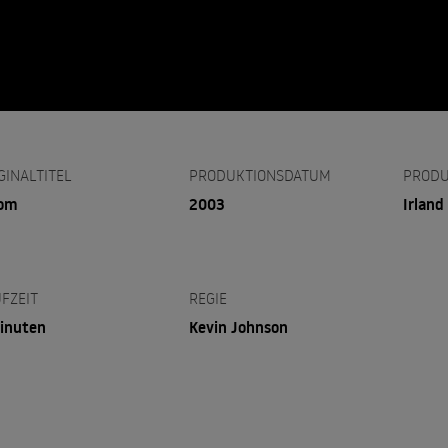
GINALTITEL
PRODUKTIONSDATUM
PRODU
oom
2003
Irland
FZEIT
REGIE
inuten
Kevin Johnson