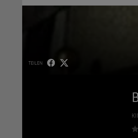
TEILEN
KI