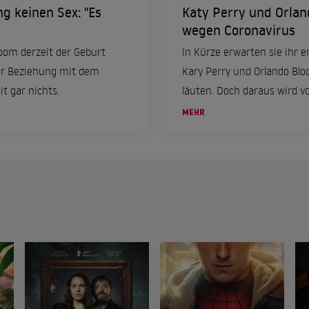
g keinen Sex: "Es
Katy Perry und Orlan
wegen Coronavirus
loom derzeit der Geburt
In Kürze erwarten sie ihr e
er Beziehung mit dem
Kary Perry und Orlando Blo
t gar nichts.
läuten. Doch daraus wird vo
MEHR