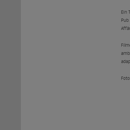
Ein 
Pub 
Affä
Film
ambi
adap
Foto