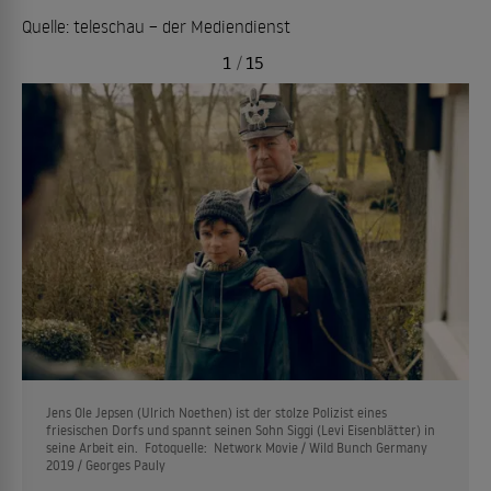
Quelle: teleschau – der Mediendienst
1
/
15
Jens Ole Jepsen (Ulrich Noethen) ist der stolze Polizist eines
friesischen Dorfs und spannt seinen Sohn Siggi (Levi Eisenblätter) in
seine Arbeit ein. Fotoquelle: Network Movie / Wild Bunch Germany
2019 / Georges Pauly