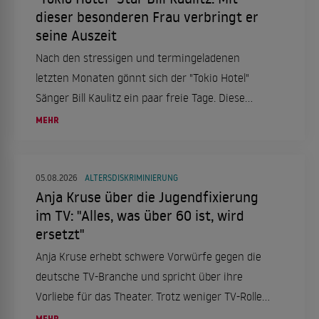
dieser besonderen Frau verbringt er
seine Auszeit
Nach den stressigen und termingeladenen
letzten Monaten gönnt sich der "Tokio Hotel"
Sänger Bill Kaulitz ein paar freie Tage. Diese
verbringt er in Italien, genauer gesagt in Rom.
MEHR
Das aber nicht alleine, sondern mit einer ganz
besonderen Frau an seiner Seite.
05.08.2026
ALTERSDISKRIMINIERUNG
Anja Kruse über die Jugendfixierung
im TV: "Alles, was über 60 ist, wird
ersetzt"
Anja Kruse erhebt schwere Vorwürfe gegen die
deutsche TV-Branche und spricht über ihre
Vorliebe für das Theater. Trotz weniger TV-Rollen
bleibt sie aktiv und engagiert.
MEHR