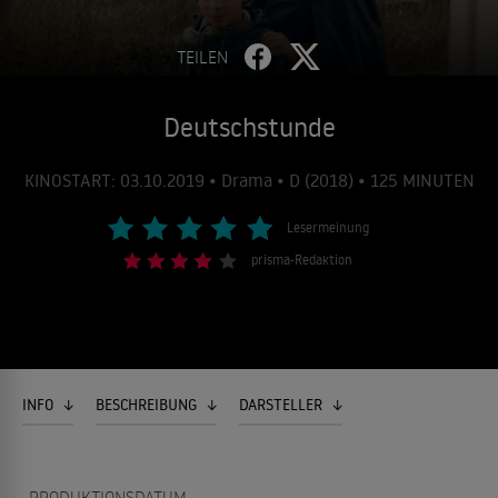
TEILEN
Deutschstunde
KINOSTART: 03.10.2019 • Drama • D (2018) • 125 MINUTEN
Lesermeinung
prisma-Redaktion
INFO
BESCHREIBUNG
DARSTELLER
PRODUKTIONSDATUM