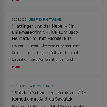
MEHR
06.08.2026
LIEBE UND ERMITTLUNGEN
"Hattinger und der Nebel – Ein
Chiemseekrimi": Kritik zum 3sat-
Heimatkrimi mit Michael Fitz
Ein Immobilienmakler wird ermordet, doch
Kommissar Hattinger stößt vor allem auf
Liebeskummer, Dorfbeziehungen und
trügerische Idylle.
MEHR
06.08.2026
PATCHWORK-CHAOS
"Plötzlich Schwester": Kritik zur ZDF-
Komödie mit Andrea Sawatzki
Kurz vor der Hochzeit erfährt Sandra von der