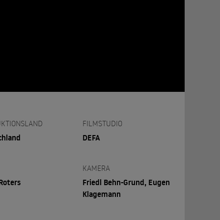
KTIONSLAND
FILMSTUDIO
chland
DEFA
KAMERA
Roters
Friedl Behn-Grund, Eugen
Klagemann