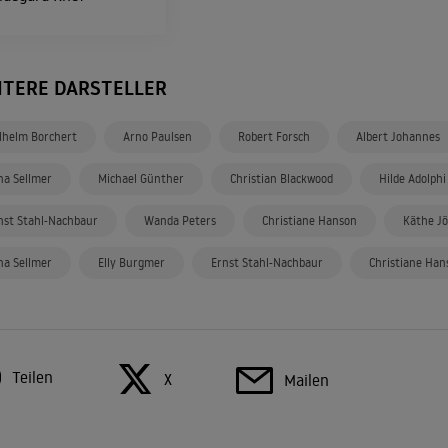
ITERE DARSTELLER
lhelm Borchert
Arno Paulsen
Robert Forsch
Albert Johannes
na Sellmer
Michael Günther
Christian Blackwood
Hilde Adolphi
nst Stahl-Nachbaur
Wanda Peters
Christiane Hanson
Käthe J
na Sellmer
Elly Burgmer
Ernst Stahl-Nachbaur
Christiane Han
Teilen
X
Mailen