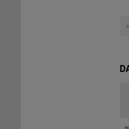
I
D
Hi