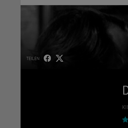
TEILEN
D
KI