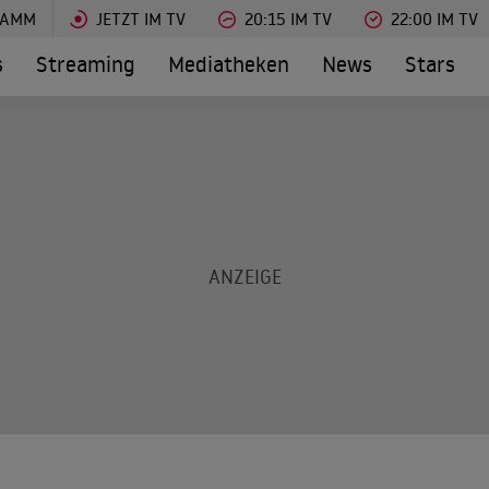
RAMM
JETZT IM TV
20:15 IM TV
22:00 IM TV
s
Streaming
Mediatheken
News
Stars