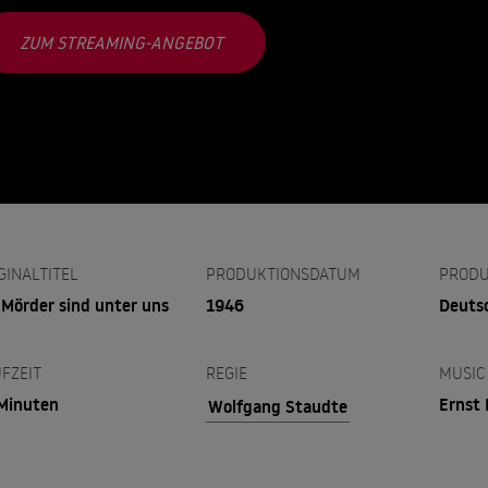
ZUM STREAMING-ANGEBOT
GINALTITEL
PRODUKTIONSDATUM
PRODU
 Mörder sind unter uns
1946
Deuts
FZEIT
REGIE
MUSIC
Minuten
Ernst 
Wolfgang Staudte