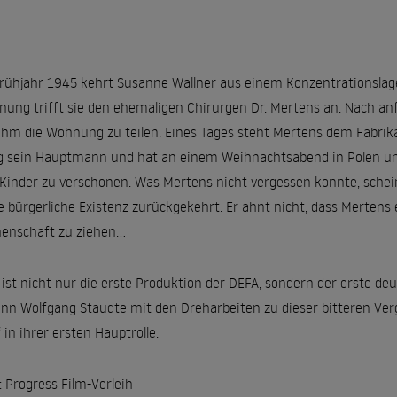
rühjahr 1945 kehrt Susanne Wallner aus einem Konzentrationslager
ung trifft sie den ehemaligen Chirurgen Dr. Mertens an. Nach anfä
ihm die Wohnung zu teilen. Eines Tages steht Mertens dem Fabrik
g sein Hauptmann und hat an einem Weihnachtsabend in Polen uns
Kinder zu verschonen. Was Mertens nicht vergessen konnte, scheint
e bürgerliche Existenz zurückgekehrt. Er ahnt nicht, dass Mertens 
enschaft zu ziehen...
 ist nicht nur die erste Produktion der DEFA, sondern der erste d
nn Wolfgang Staudte mit den Dreharbeiten zu dieser bitteren Ve
 in ihrer ersten Hauptrolle.
: Progress Film-Verleih