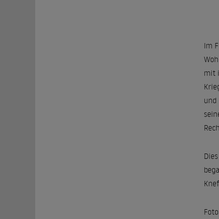
Im F
Wohn
mit 
Krie
und 
sein
Rech
Dies
bega
Knef
Foto