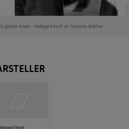
ch glaube ihnen - Hildegard Knef als Susanne Wallner
ARSTELLER
ldegard Knef