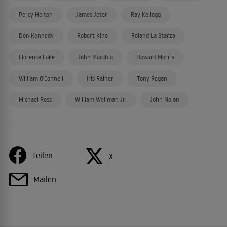
Percy Helton
James Jeter
Ray Kellogg
Don Kennedy
Robert Kino
Roland La Starza
Florence Lake
John Macchia
Howard Morris
William O'Connell
Iris Rainer
Tony Regan
Michael Ross
William Wellman Jr.
John Nolan
Teilen
X
Mailen