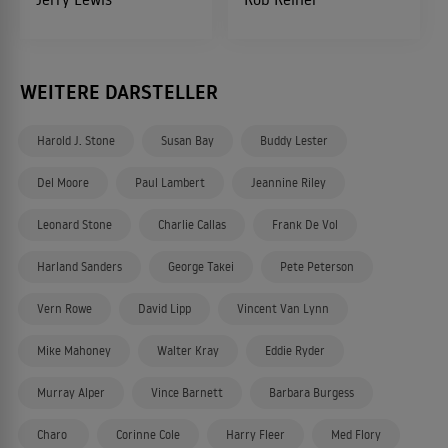
WEITERE DARSTELLER
Harold J. Stone
Susan Bay
Buddy Lester
Del Moore
Paul Lambert
Jeannine Riley
Leonard Stone
Charlie Callas
Frank De Vol
Harland Sanders
George Takei
Pete Peterson
Vern Rowe
David Lipp
Vincent Van Lynn
Mike Mahoney
Walter Kray
Eddie Ryder
Murray Alper
Vince Barnett
Barbara Burgess
Charo
Corinne Cole
Harry Fleer
Med Flory